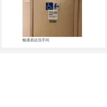
畅通易达洗手间