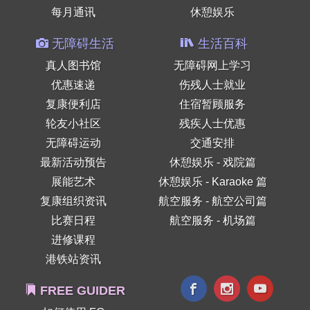
每月通讯
休憩娱乐
无障碍生活
生活百科
真人图书馆
无障碍网上学习
优惠速递
伤残人士就业
复康便利店
住宿暂顾服务
轮友小社区
残疾人士优惠
无障碍运动
交通安排
最新活动预告
休憩娱乐 - 戏院篇
展能艺术
休憩娱乐 - Karaoke 篇
复康组织资讯
航空服务 - 航空公司篇
比赛日程
航空服务 - 机场篇
进修课程
港铁站资讯
FREE GUIDER