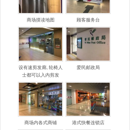
商场摸读地图
顾客服务台
设有速剪发廊, 轮椅人
爱民邮政局
士都可以入内剪发
商场内各式商铺
港式快餐连锁店