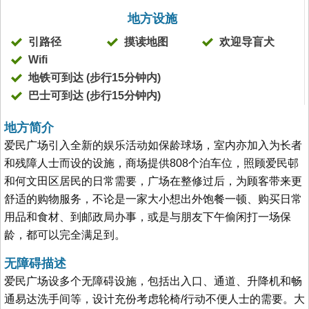
地方设施
引路径
摸读地图
欢迎导盲犬
Wifi
地铁可到达 (步行15分钟内)
巴士可到达 (步行15分钟内)
地方简介
爱民广场引入全新的娱乐活动如保龄球场，室内亦加入为长者
和残障人士而设的设施，商场提供808个泊车位，照顾爱民邨
和何文田区居民的日常需要，广场在整修过后，为顾客带来更
舒适的购物服务，不论是一家大小想出外饱餐一顿、购买日常
用品和食材、到邮政局办事，或是与朋友下午偷闲打一场保
龄，都可以完全满足到。
无障碍描述
爱民广场设多个无障碍设施，包括出入口、通道、升降机和畅
通易达洗手间等，设计充份考虑轮椅/行动不便人士的需要。大