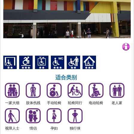
适合类别
一家大细
肢体伤残
手动轮椅
轮椅同行
电动轮椅
老人家
视障人士
情侣
孕妇
独行侠