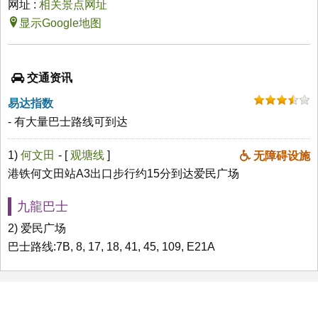
网址 :
相关景点网址
显示Google地图
交通资讯
易达指数
- 有大量巴士路线可到达
1)
何文田
- [
观塘线
]
无障碍设施
港铁何文田站A3出口步行约15分到达爱民广场
九龍巴士
2) 爱民广场
巴士路线:7B, 8, 17, 18, 41, 45, 109, E21A