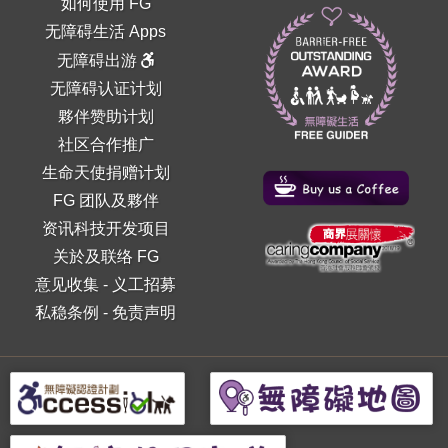
如何使用 FG
无障碍生活 Apps
无障碍出游
无障碍认证计划
夥伴赞助计划
社区合作推广
生命天使捐赠计划
FG 团队及夥伴
资讯科技开发项目
关於及联络 FG
意见收集
-
义工招募
私稳条例
-
免责声明