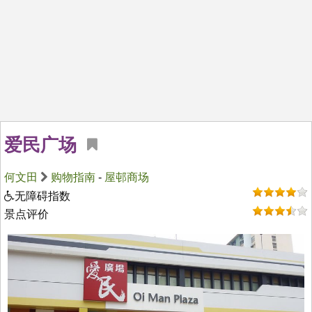
爱民广场
何文田
购物指南
-
屋邨商场
无障碍指数
景点评价