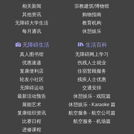
相关新闻
宗教建筑/博物馆
其他资讯
购物指南
无障碍大学生活
教育机构
每月通讯
休憩娱乐
无障碍生活
生活百科
真人图书馆
无障碍网上学习
优惠速递
伤残人士就业
复康便利店
住宿暂顾服务
轮友小社区
残疾人士优惠
无障碍运动
交通安排
最新活动预告
休憩娱乐 - 戏院篇
展能艺术
休憩娱乐 - Karaoke 篇
复康组织资讯
航空服务 - 航空公司篇
比赛日程
航空服务 - 机场篇
进修课程