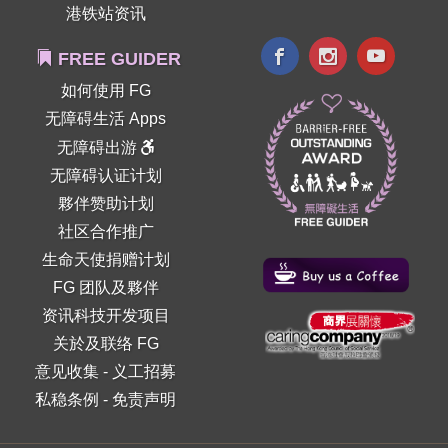
港铁站资讯
FREE GUIDER
如何使用 FG
无障碍生活 Apps
无障碍出游
无障碍认证计划
夥伴赞助计划
社区合作推广
生命天使捐赠计划
FG 团队及夥伴
资讯科技开发项目
关於及联络 FG
意见收集
-
义工招募
私稳条例
-
免责声明