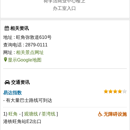
荷李活商业中心楼上
办工室入口
相关资讯
地址 : 旺角弥敦道610号
查询电话 : 2879-0111
网址 :
相关景点网址
显示Google地图
交通资讯
易达指数
- 有大量巴士路线可到达
1)
旺角
- [
观塘线
/
荃湾线
]
无障碍设施
港铁旺角站E2出口