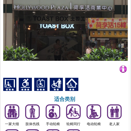
适合类别
一家大细
肢体伤残
手动轮椅
轮椅同行
电动轮椅
老人家