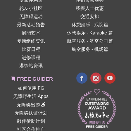
复康便利店
住宿暂顾服务
轮友小社区
残疾人士优惠
无障碍运动
交通安排
最新活动预告
休憩娱乐 - 戏院篇
展能艺术
休憩娱乐 - Karaoke 篇
复康组织资讯
航空服务 - 航空公司篇
比赛日程
航空服务 - 机场篇
进修课程
港铁站资讯
FREE GUIDER
如何使用 FG
无障碍生活 Apps
无障碍出游
无障碍认证计划
夥伴赞助计划
社区合作推广