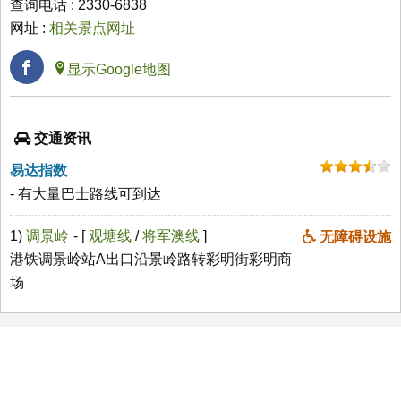
查询电话 : 2330-6838
网址 :
相关景点网址
显示Google地图
交通资讯
易达指数
- 有大量巴士路线可到达
1)
调景岭
- [
观塘线
/
将军澳线
]
无障碍设施
港铁调景岭站A出口沿景岭路转彩明街彩明商
场