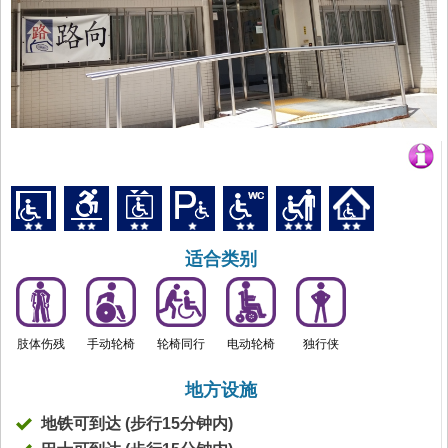
适合类别
肢体伤残
手动轮椅
轮椅同行
电动轮椅
独行侠
地方设施
地铁可到达 (步行15分钟内)