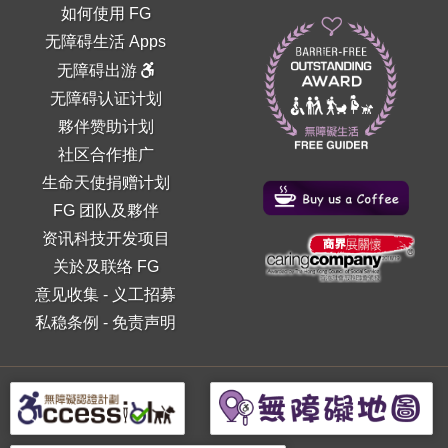
如何使用 FG
无障碍生活 Apps
无障碍出游
无障碍认证计划
夥伴赞助计划
社区合作推广
生命天使捐赠计划
FG 团队及夥伴
资讯科技开发项目
关於及联络 FG
意见收集
-
义工招募
私稳条例
-
免责声明