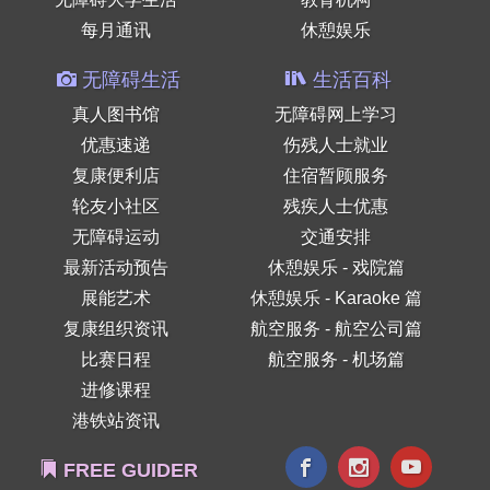
每月通讯
休憩娱乐
无障碍生活
生活百科
真人图书馆
无障碍网上学习
优惠速递
伤残人士就业
复康便利店
住宿暂顾服务
轮友小社区
残疾人士优惠
无障碍运动
交通安排
最新活动预告
休憩娱乐 - 戏院篇
展能艺术
休憩娱乐 - Karaoke 篇
复康组织资讯
航空服务 - 航空公司篇
比赛日程
航空服务 - 机场篇
进修课程
港铁站资讯
FREE GUIDER