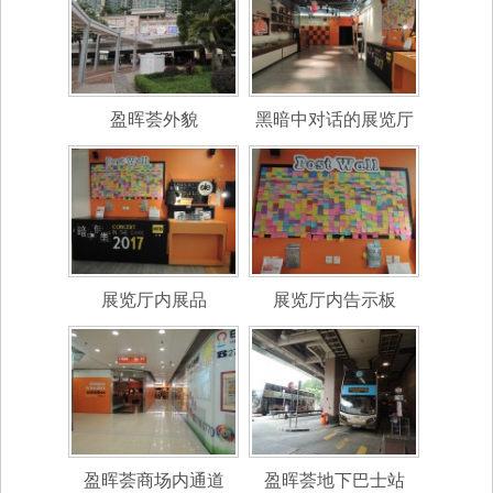
盈晖荟外貌
黑暗中对话的展览厅
展览厅内展品
展览厅内告示板
盈晖荟商场内通道
盈晖荟地下巴士站