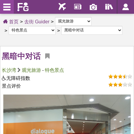
首页
去街 Guider
黑暗中对话
长沙湾
观光旅游
-
特色景点
无障碍指数
景点评价