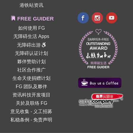
港铁站资讯
FREE GUIDER
如何使用 FG
无障碍生活 Apps
无障碍出游
无障碍认证计划
夥伴赞助计划
社区合作推广
生命天使捐赠计划
FG 团队及夥伴
资讯科技开发项目
关於及联络 FG
意见收集
-
义工招募
私稳条例
-
免责声明