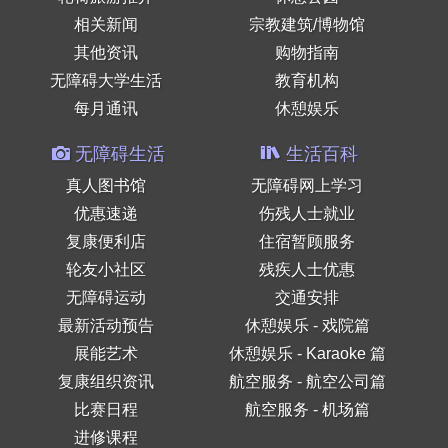
相关新闻
宗教建筑/博物馆
其他资讯
购物指南
无障碍大学生活
教育机构
每月通讯
休憩娱乐
无障碍生活
生活百科
真人图书馆
无障碍网上学习
优惠速递
伤残人士就业
复康便利店
住宿暂顾服务
轮友小社区
残疾人士优惠
无障碍运动
交通安排
最新活动预告
休憩娱乐 - 戏院篇
展能艺术
休憩娱乐 - Karaoke 篇
复康组织资讯
航空服务 - 航空公司篇
比赛日程
航空服务 - 机场篇
进修课程