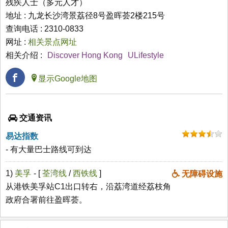
残疾人士（多元人才）
地址 : 九龙长沙湾景荔径8号盈晖荟2楼215号
查询电话 : 2310-0833
网址 :
相关景点网址
相关介绍 :
Discover Hong Kong
ULifestyle
显示Google地图
交通资讯
易达指数
- 有大量巴士路线可到达
1)
美孚
- [
荃湾线
/
西铁线
]
无障碍设施
从港铁美孚站C1出口转右，沿荔湾道经荔枝角
政府合署前往盈晖荟。