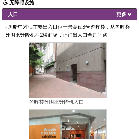
无障碍设施
入口
更多
- 黑暗中对话主要出入口位于景荔径8号盈晖荟，从盈晖荟
外围乘升降机往2楼商场，正门出人口全是平路
盈晖荟外围乘升降机人口