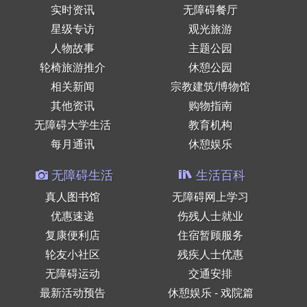
实时资讯
无障碍餐厅
星级专访
观光旅游
人物故事
主题公园
轮椅旅游推介
休憩公园
相关新闻
宗教建筑/博物馆
其他资讯
购物指南
无障碍大学生活
教育机构
每月通讯
休憩娱乐
无障碍生活
生活百科
真人图书馆
无障碍网上学习
优惠速递
伤残人士就业
复康便利店
住宿暂顾服务
轮友小社区
残疾人士优惠
无障碍运动
交通安排
最新活动预告
休憩娱乐 - 戏院篇