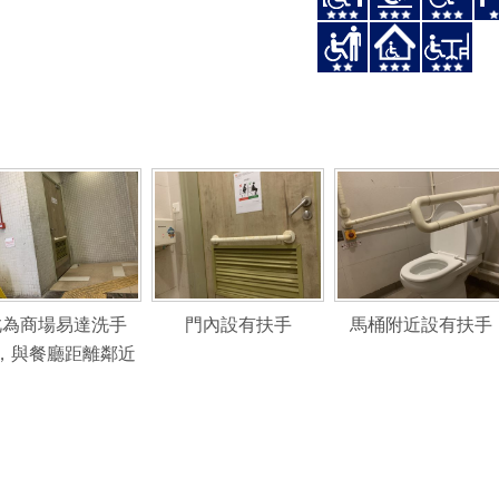
此為商場易達洗手
門內設有扶手
馬桶附近設有扶手
，與餐廳距離鄰近