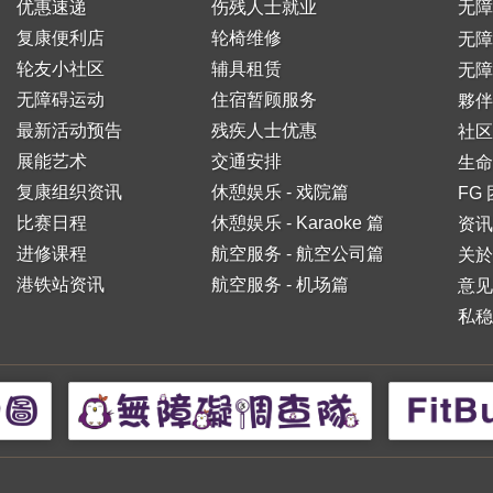
优惠速递
伤残人士就业
无障
复康便利店
轮椅维修
无
轮友小社区
辅具租赁
无障
无障碍运动
住宿暂顾服务
夥伴
最新活动预告
残疾人士优惠
社区
展能艺术
交通安排
生命
复康组织资讯
休憩娱乐 - 戏院篇
FG
比赛日程
休憩娱乐 - Karaoke 篇
资讯
进修课程
航空服务 - 航空公司篇
关於
港铁站资讯
航空服务 - 机场篇
意见
私稳