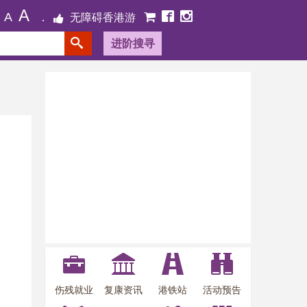
A
A
无障碍香港游
进阶搜寻
伤残就业
复康资讯
港铁站
活动预告