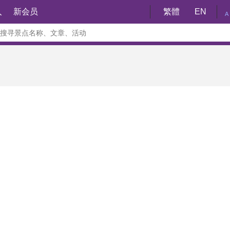
入
新会员
繁體
EN
A