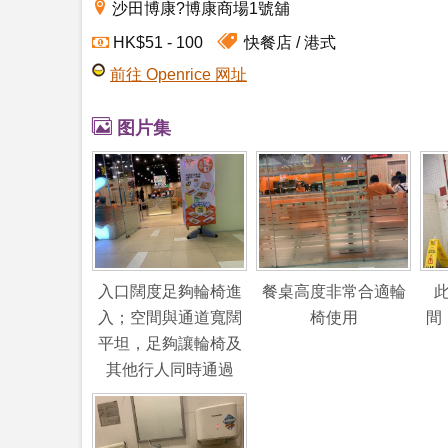
沙田博康?博康商場1號舖
快餐店
港式
HK$51 - 100
前往 Openrice 网址
图片集
入口闊度足夠輪椅進
餐桌高度非常合適輪
入；空間與通道寬闊
椅使用
間
平坦，足夠讓輪椅及
其他行人同時通過