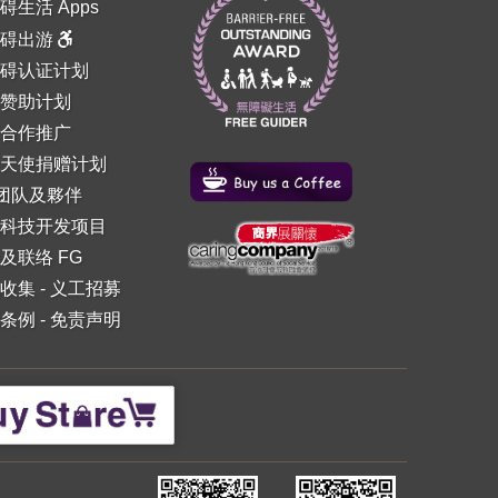
碍生活 Apps
障碍出游
碍认证计划
赞助计划
合作推广
天使捐赠计划
 团队及夥伴
科技开发项目
及联络 FG
收集
-
义工招募
条例
-
免责声明