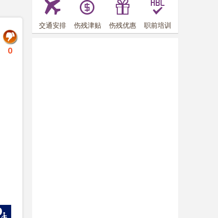
交通安排
伤残津贴
伤残优惠
职前培训
0