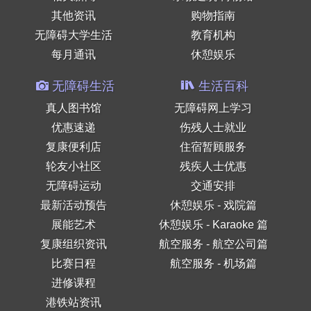
其他资讯
购物指南
无障碍大学生活
教育机构
每月通讯
休憩娱乐
无障碍生活
生活百科
真人图书馆
无障碍网上学习
优惠速递
伤残人士就业
复康便利店
住宿暂顾服务
轮友小社区
残疾人士优惠
无障碍运动
交通安排
最新活动预告
休憩娱乐 - 戏院篇
展能艺术
休憩娱乐 - Karaoke 篇
复康组织资讯
航空服务 - 航空公司篇
比赛日程
航空服务 - 机场篇
进修课程
港铁站资讯