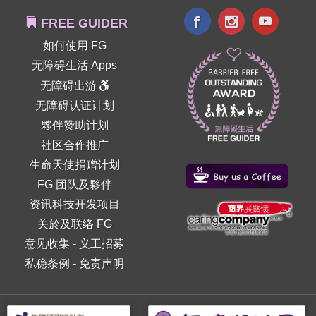
FREE GUIDER
如何使用 FG
无障碍生活 Apps
无障碍出游
无障碍认证计划
夥伴赞助计划
社区合作推广
生命天使捐赠计划
FG 团队及夥伴
资讯科技开发项目
关於及联络 FG
意见收集
-
义工招募
私稳条例
-
免责声明