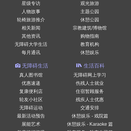
星级专访
观光旅游
人物故事
主题公园
轮椅旅游推介
休憩公园
相关新闻
宗教建筑/博物馆
其他资讯
购物指南
无障碍大学生活
教育机构
每月通讯
休憩娱乐
无障碍生活
生活百科
真人图书馆
无障碍网上学习
优惠速递
伤残人士就业
复康便利店
住宿暂顾服务
轮友小社区
残疾人士优惠
无障碍运动
交通安排
最新活动预告
休憩娱乐 - 戏院篇
展能艺术
休憩娱乐 - Karaoke 篇