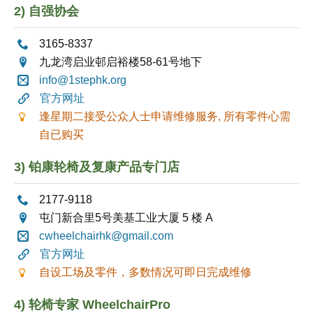
2) 自强协会
3165-8337
九龙湾启业邨启裕楼58-61号地下
info@1stephk.org
官方网址
逢星期二接受公众人士申请维修服务, 所有零件心需
自已购买
3) 铂康轮椅及复康产品专门店
2177-9118
屯门新合里5号美基工业大厦 5 楼 A
cwheelchairhk@gmail.com
官方网址
自设工场及零件，多数情况可即日完成维修
4) 轮椅专家 WheelchairPro