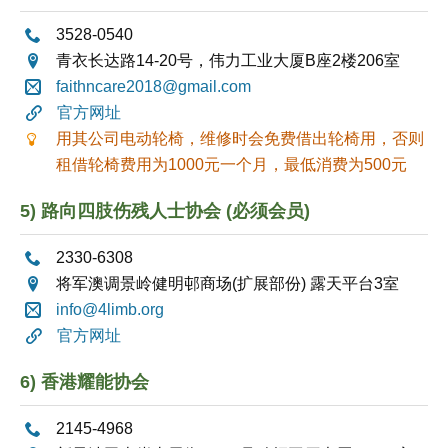
3528-0540
青衣长达路14-20号，伟力工业大厦B座2楼206室
faithncare2018@gmail.com
官方网址
用其公司电动轮椅，维修时会免费借出轮椅用，否则
租借轮椅费用为1000元一个月，最低消费为500元
5) 路向四肢伤残人士协会
(必须会员)
2330-6308
将军澳调景岭健明邨商场(扩展部份) 露天平台3室
info@4limb.org
官方网址
6) 香港耀能协会
2145-4968