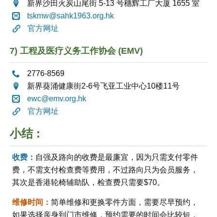
新界沙田火炭山尾街 5-13 号穗辉工厂大厦 1655 室
tskmw@sahk1963.org.hk
官方网址
7) 工程及医疗义务工作协会 (EMV)
2776-8569
新界葵涌健康街2-6号飞亚工业中心10楼11号
ewc@emv.org.hk
官方网址
小结 :
收费：
自强及路向的收费是最廉宜，因为只需支付零件
费，不需支付检查费等费用，不过路向只为会员服务，
其次是香港轮椅辅助队，检查费只需要$70。
维修时间：
简单维修和更换零件方面，需要尽早预约，
如果选择亲身到门市维修，预约需要的时间会比较短，