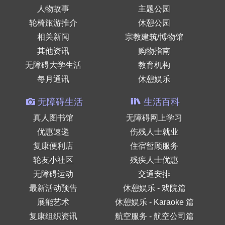
人物故事
主题公园
轮椅旅游推介
休憩公园
相关新闻
宗教建筑/博物馆
其他资讯
购物指南
无障碍大学生活
教育机构
每月通讯
休憩娱乐
无障碍生活
生活百科
真人图书馆
无障碍网上学习
优惠速递
伤残人士就业
复康便利店
住宿暂顾服务
轮友小社区
残疾人士优惠
无障碍运动
交通安排
最新活动预告
休憩娱乐 - 戏院篇
展能艺术
休憩娱乐 - Karaoke 篇
复康组织资讯
航空服务 - 航空公司篇