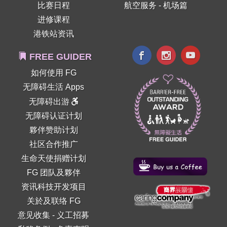
比赛日程
航空服务 - 机场篇
进修课程
港铁站资讯
FREE GUIDER
如何使用 FG
无障碍生活 Apps
无障碍出游
无障碍认证计划
夥伴赞助计划
社区合作推广
生命天使捐赠计划
FG 团队及夥伴
资讯科技开发项目
关於及联络 FG
意见收集
-
义工招募