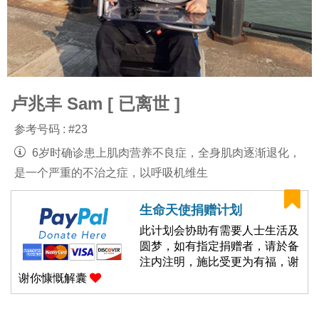
卢兆丰 Sam [ 已离世 ]
参考号码 : #23
6岁时确诊患上肌肉营养不良症，全身肌肉逐渐退化，
是一个严重的不治之症，以呼吸机维生
生命天使捐赠计划
此计划会协助有需要人士生活及
圆梦，如有指定捐赠者，请於备
注内注明，施比受更为有福，谢
谢你慷慨解囊