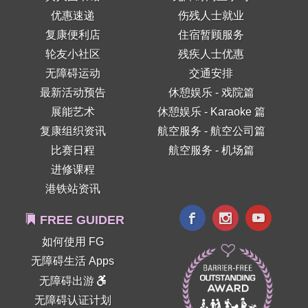
优惠速递
伤残人士就业
复康便利店
住宿暂顾服务
轮友小社区
残疾人士优惠
无障碍运动
交通安排
最新活动预告
休憩娱乐 - 戏院篇
展能艺术
休憩娱乐 - Karaoke 篇
复康组织资讯
航空服务 - 航空公司篇
比赛日程
航空服务 - 机场篇
进修课程
港铁站资讯
FREE GUIDER
如何使用 FG
无障碍生活 Apps
无障碍出游
无障碍认证计划