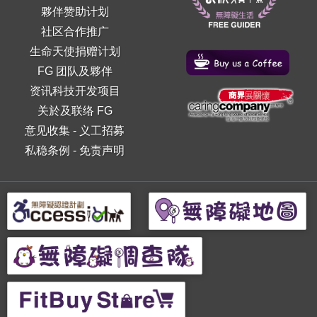
夥伴赞助计划
社区合作推广
生命天使捐赠计划
FG 团队及夥伴
资讯科技开发项目
关於及联络 FG
意见收集
-
义工招募
私稳条例
-
免责声明