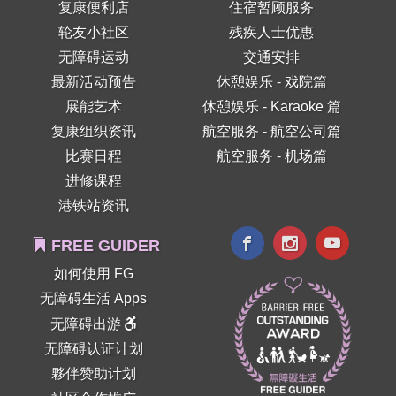
复康便利店
住宿暂顾服务
轮友小社区
残疾人士优惠
无障碍运动
交通安排
最新活动预告
休憩娱乐 - 戏院篇
展能艺术
休憩娱乐 - Karaoke 篇
复康组织资讯
航空服务 - 航空公司篇
比赛日程
航空服务 - 机场篇
进修课程
港铁站资讯
FREE GUIDER
如何使用 FG
无障碍生活 Apps
无障碍出游
无障碍认证计划
夥伴赞助计划