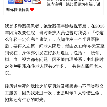
注内注明，施比受更为有福，谢
谢你慷慨解囊
我是多种残疾患者，饱受残疾年龄歧视节磨，在2013
年因病发要住院，当时医护人员也曾对我说﹕「你这
么年轻一定会完全康复」，点知住左一个半月医院
后，要再入左第一间老人院后，就由2013年冬天直至
到现在，身体亦引发左好多后遗症，包括：「腰骨、
脚、血、视力都有问题，因不能自理关系，由出院时
24岁半到现在住老人院共6年多，一共住左四间老人
院。
经历过生死的我比之前更勇敢及积极参与不同类型义
工服务，因为我死过一次，更是时候叫人珍惜生命，
抱紧还有生存的时光。