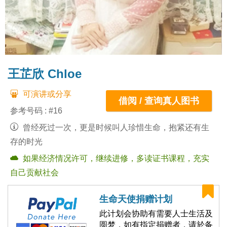
王芷欣 Chloe
可演讲或分享
借阅 / 查询真人图书
参考号码 : #16
曾经死过一次，更是时候叫人珍惜生命，抱紧还有生
存的时光
如果经济情况许可，继续进修，多读证书课程，充实
自己贡献社会
生命天使捐赠计划
此计划会协助有需要人士生活及
圆梦，如有指定捐赠者，请於备