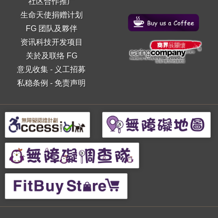
社区合作推广
生命天使捐赠计划
FG 团队及夥伴
资讯科技开发项目
关於及联络 FG
意见收集
-
义工招募
私稳条例
-
免责声明