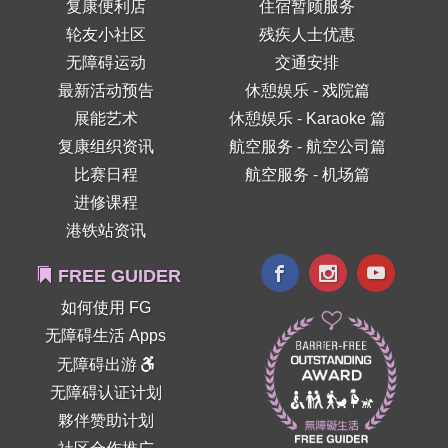
复康便利店
住宿暂顾服务
轮友小社区
残疾人士优惠
无障碍运动
交通安排
最新活动预告
休憩娱乐 - 戏院篇
展能艺术
休憩娱乐 - Karaoke 篇
复康组织资讯
航空服务 - 航空公司篇
比赛日程
航空服务 - 机场篇
进修课程
港铁站资讯
FREE GUIDER
如何使用 FG
无障碍生活 Apps
无障碍出游
无障碍认证计划
夥伴赞助计划