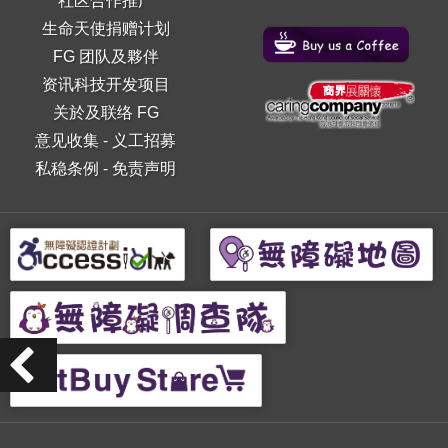
社区合作推广
生命天使捐赠计划
FG 团队及夥伴
资讯科技开发项目
关於及联络 FG
意见收集
-
义工招募
私稳条例
-
免责声明