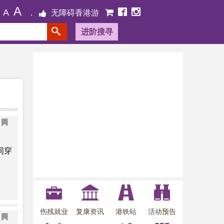
A
A
无障碍香港游
进阶搜寻
同穿
伤残就业
复康资讯
港铁站
活动预告