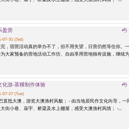
乐盈营
-07-31 (Sat)
未完，宿营活动真的举办不了，但不用失望，日营仍然等住你。
们为大家预备的营地活动工作坊、自由享用营地独有设施，继续
文化游-茶粿制作体验
-07-27 (Tue)
康巴直抵大澳，游览大澳渔村风貌； - 由当地居民作文化向导，一
大街小巷、庙宇、桥梁及水上棚屋，感受大澳渔村风情； -...