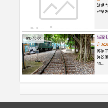
活動
耕樂
鐵路
HKD 40.00
2020
博物
路設
物...