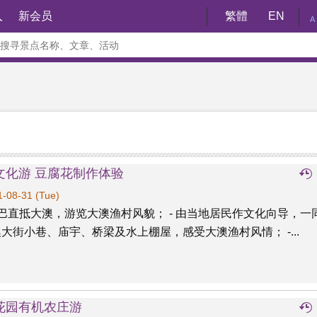
入
新会员
繁體
EN
A
文化游 豆腐花制作体验
-08-31 (Tue)
康巴直抵大澳，游览大澳渔村风貌； - 由当地居民作文化向导，一
大街小巷、庙宇、桥梁及水上棚屋，感受大澳渔村风情； -...
花园有机农庄游