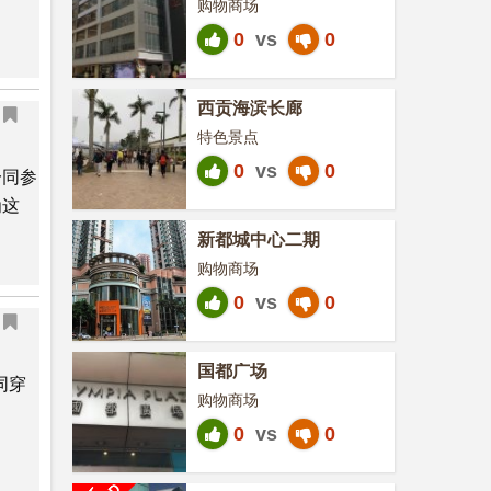
购物商场
0
vs
0
西贡海滨长廊
特色景点
0
vs
0
一同参
为这
新都城中心二期
购物商场
0
vs
0
国都广场
同穿
购物商场
0
vs
0