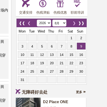
，场内
交通安排
伤残津贴
伤残优惠
职前培训
❰❰
❮
❯
❱❱
Mon
Tue
Wed
Thu
Fri
Sat
Sun
1
2
3
4
5
6
7
8
9
10
11
12
13
14
15
16
同穿
17
18
19
20
21
22
23
24
25
26
27
28
29
30
31
无障碍好去处
更多
同穿
D2 Place ONE