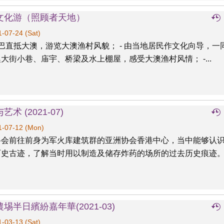
文化游（照顾者天地）
-07-24 (Sat)
康巴直抵大澳，游览大澳渔村风貌； - 由当地居民作文化向导，一
大街小巷、庙宇、桥梁及水上棚屋，感受大澳渔村风情； -...
艺术 (2021-07)
-07-12 (Mon)
将会前往前身为军火库建筑群的亚洲协会香港中心，当中能够认
历史古迹，了解当时用以制造及储存炸药的场所的过去历史痕迹
埸半日繽紛嘉年華(2021-03)
-03-13 (Sat)