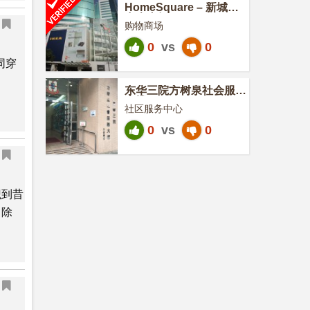
HomeSquare – 新城市
中央广场
购物商场
0
vs
0
同穿
东华三院方树泉社会服务
大楼
社区服务中心
0
vs
0
识到昔
。除