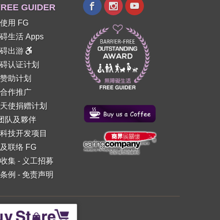
REE GUIDER
使用 FG
碍生活 Apps
障碍出游
碍认证计划
赞助计划
合作推广
天使捐赠计划
 团队及夥伴
科技开发项目
及联络 FG
收集
-
义工招募
条例
-
免责声明