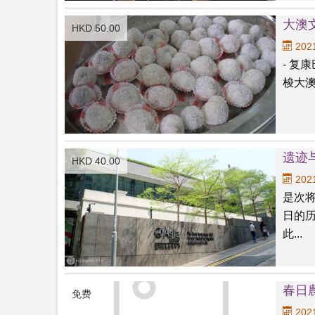
大澳
HKD 50.00
2021
- 复
梭大澳
遗迹与
HKD 40.00
2021
是次
日的
此...
春日農
免费
2021