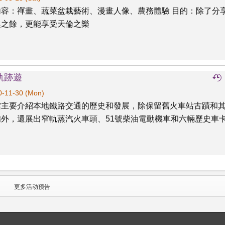
內容：禪畫、蔬菜盆栽藝術、漫畫人像、農務體驗 目的：除了分
趣之餘，更能享受天倫之樂
軌跡遊
-11-30 (Mon)
館主要介紹本地鐵路交通的歷史和發展，除保留舊火車站古蹟和
備外，還展出窄軌蒸汽火車頭、51號柴油電動機車和六輛歷史車
更多活动预告