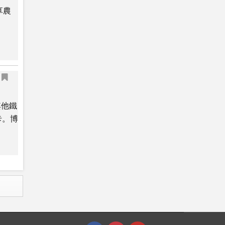
享農
其他鐵
卡。博