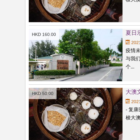
夏日
HKD 160.00
2021
疫情
与我
个...
大澳
HKD 50.00
2021
- 复
梭大澳