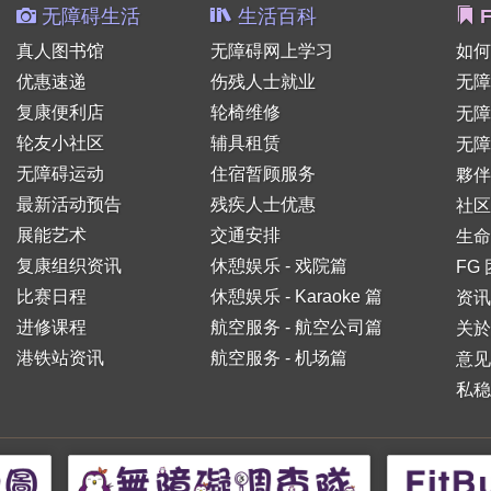
无障碍生活
生活百科
F
真人图书馆
无障碍网上学习
如何
优惠速递
伤残人士就业
无障
复康便利店
轮椅维修
无
轮友小社区
辅具租赁
无障
无障碍运动
住宿暂顾服务
夥伴
最新活动预告
残疾人士优惠
社区
展能艺术
交通安排
生命
复康组织资讯
休憩娱乐 - 戏院篇
FG
比赛日程
休憩娱乐 - Karaoke 篇
资讯
进修课程
航空服务 - 航空公司篇
关於
港铁站资讯
航空服务 - 机场篇
意见
私稳