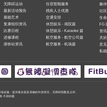
无障碍运动
住宿暂顾服务
夥伴
最新活动预告
残疾人士优惠
社区
展能艺术
交通安排
生命
复康组织资讯
休憩娱乐 - 戏院篇
FG
比赛日程
休憩娱乐 - Karaoke 篇
资讯
进修课程
航空服务 - 航空公司篇
关於
港铁站资讯
航空服务 - 机场篇
意见
私稳
小购物商场设施，提供最全面及准确的外游资讯，无障碍指数及点评。
 版权所有 不得转载