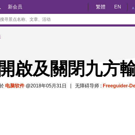
入
新会员
繁體
EN
A
法
開啟及關閉九方
於
电脑软件
@2018年05月31日 | 无障碍导师 :
Freeguider-D