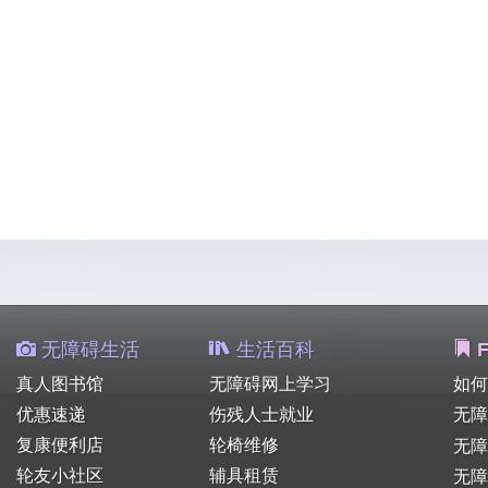
无障碍生活
生活百科
F
真人图书馆
无障碍网上学习
如何
优惠速递
伤残人士就业
无障
复康便利店
轮椅维修
无
轮友小社区
辅具租赁
无障