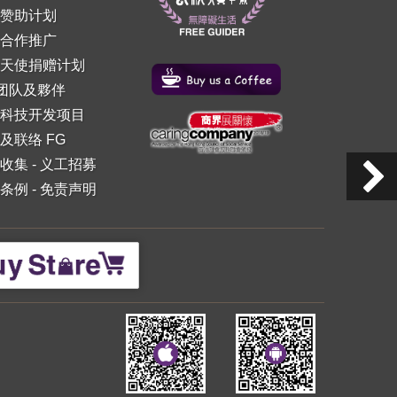
赞助计划
合作推广
天使捐赠计划
 团队及夥伴
科技开发项目
及联络 FG
收集
-
义工招募
条例
-
免责声明