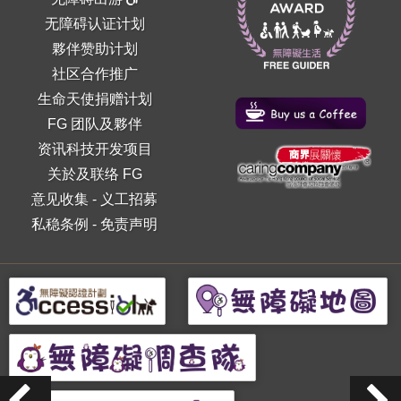
无障碍认证计划
夥伴赞助计划
社区合作推广
生命天使捐赠计划
FG 团队及夥伴
资讯科技开发项目
关於及联络 FG
意见收集
-
义工招募
私稳条例
-
免责声明