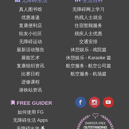
无障碍生活
生活百科
真人图书馆
无障碍网上学习
优惠速递
伤残人士就业
复康便利店
住宿暂顾服务
轮友小社区
残疾人士优惠
无障碍运动
交通安排
最新活动预告
休憩娱乐 - 戏院篇
展能艺术
休憩娱乐 - Karaoke 篇
复康组织资讯
航空服务 - 航空公司篇
比赛日程
航空服务 - 机场篇
进修课程
港铁站资讯
FREE GUIDER
如何使用 FG
无障碍生活 Apps
无障碍出游