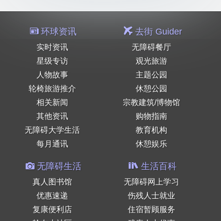
环球资讯
去街 Guider
实时资讯
无障碍餐厅
星级专访
观光旅游
人物故事
主题公园
轮椅旅游推介
休憩公园
相关新闻
宗教建筑/博物馆
其他资讯
购物指南
无障碍大学生活
教育机构
每月通讯
休憩娱乐
无障碍生活
生活百科
真人图书馆
无障碍网上学习
优惠速递
伤残人士就业
复康便利店
住宿暂顾服务