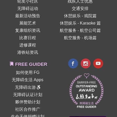
轮友小社区
残疾人士优惠
无障碍运动
交通安排
最新活动预告
休憩娱乐 - 戏院篇
展能艺术
休憩娱乐 - Karaoke 篇
复康组织资讯
航空服务 - 航空公司篇
比赛日程
航空服务 - 机场篇
进修课程
港铁站资讯
FREE GUIDER
如何使用 FG
无障碍生活 Apps
无障碍出游
无障碍认证计划
夥伴赞助计划
社区合作推广
生命天使捐赠计划