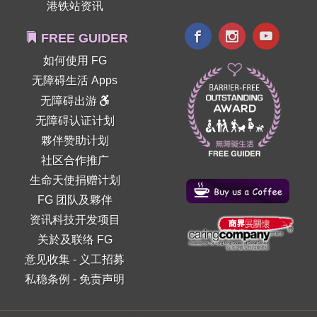
港铁站资讯
FREE GUIDER
如何使用 FG
无障碍生活 Apps
无障碍出游
无障碍认证计划
夥伴赞助计划
社区合作推广
生命天使捐赠计划
FG 团队及夥伴
资讯科技开发项目
关於及联络 FG
意见收集
-
义工招募
私稳条例
-
免责声明