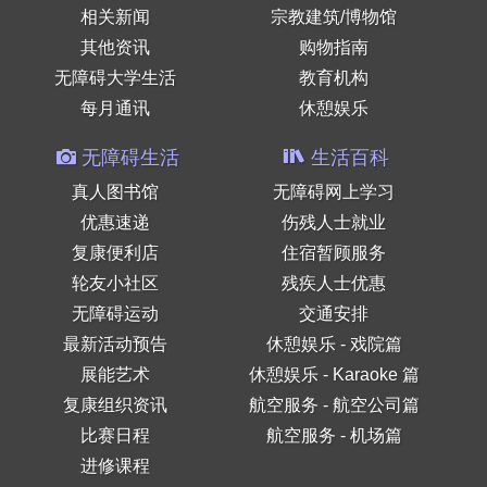
相关新闻
宗教建筑/博物馆
其他资讯
购物指南
无障碍大学生活
教育机构
每月通讯
休憩娱乐
无障碍生活
生活百科
真人图书馆
无障碍网上学习
优惠速递
伤残人士就业
复康便利店
住宿暂顾服务
轮友小社区
残疾人士优惠
无障碍运动
交通安排
最新活动预告
休憩娱乐 - 戏院篇
展能艺术
休憩娱乐 - Karaoke 篇
复康组织资讯
航空服务 - 航空公司篇
比赛日程
航空服务 - 机场篇
进修课程