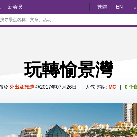
入
新会员
繁體
EN
A
玩轉愉景灣
布於
外出及旅游
@2017年07月26日 | 人气博客 :
MC
|
0 个