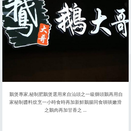
鵝煲專家,秘制肥鵝煲選用來自汕頭之一級獅頭鵝再用自
家秘制醬料炆烹一小時食時再加新鮮鵝腸同食啖啖嫩滑
之鵝肉再加甘香之 ...