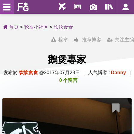
首页
轮友小社区
饮饮食食
检举
推荐博客
关注主编
鵝煲專家
发布於
饮饮食食
@2017年07月28日 | 人气博客 :
Danny
|
0 个留言