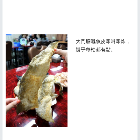
大門膳嘅魚皮即叫即炸，
幾乎每枱都有點。