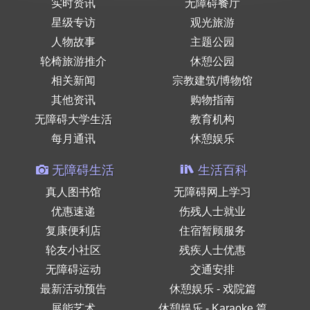
实时资讯
无障碍餐厅
星级专访
观光旅游
人物故事
主题公园
轮椅旅游推介
休憩公园
相关新闻
宗教建筑/博物馆
其他资讯
购物指南
无障碍大学生活
教育机构
每月通讯
休憩娱乐
无障碍生活
生活百科
真人图书馆
无障碍网上学习
优惠速递
伤残人士就业
复康便利店
住宿暂顾服务
轮友小社区
残疾人士优惠
无障碍运动
交通安排
最新活动预告
休憩娱乐 - 戏院篇
展能艺术
休憩娱乐 - Karaoke 篇