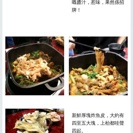
嘅醬汁，惹味，果然係招
牌！
新鮮厚塊炸魚皮，大約有
四至五大塊，上枱都哇聲
四起。