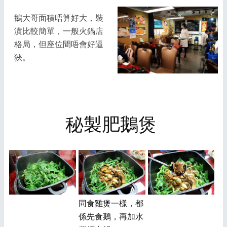
鵝大哥面積唔算好大，裝
潢比較簡單，一般火鍋店
格局，但座位間唔會好逼
狹。
秘製肥鵝煲
同食雞煲一樣，都
係先食鵝，再加水