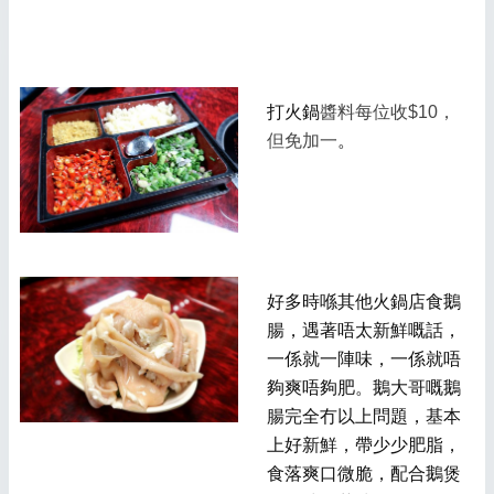
打火鍋
醬料每位收$10，
但免加一
。
好多時喺其他火鍋店食鵝
腸，遇著唔太新鮮嘅話，
一係就一陣味，一係就唔
夠爽唔夠肥。鵝大哥嘅鵝
腸完全冇以上問題，基本
上好新鮮，帶少少肥脂，
食落爽口微脆，配合鵝煲