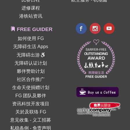
进修课程
港铁站资讯
FREE GUIDER
如何使用 FG
无障碍生活 Apps
无障碍出游
无障碍认证计划
夥伴赞助计划
社区合作推广
生命天使捐赠计划
FG 团队及夥伴
资讯科技开发项目
关於及联络 FG
意见收集
-
义工招募
私稳条例
-
免责声明