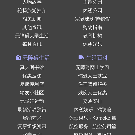
人物故事
主题公园
轮椅旅游推介
休憩公园
相关新闻
宗教建筑/博物馆
其他资讯
购物指南
无障碍大学生活
教育机构
每月通讯
休憩娱乐
无障碍生活
生活百科
真人图书馆
无障碍网上学习
优惠速递
伤残人士就业
复康便利店
住宿暂顾服务
轮友小社区
残疾人士优惠
无障碍运动
交通安排
最新活动预告
休憩娱乐 - 戏院篇
展能艺术
休憩娱乐 - Karaoke 篇
复康组织资讯
航空服务 - 航空公司篇
比赛日程
航空服务 - 机场篇