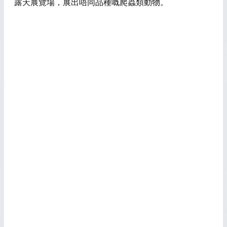
露天展覽場，展出唔同品種嘅爬蟲類動物。