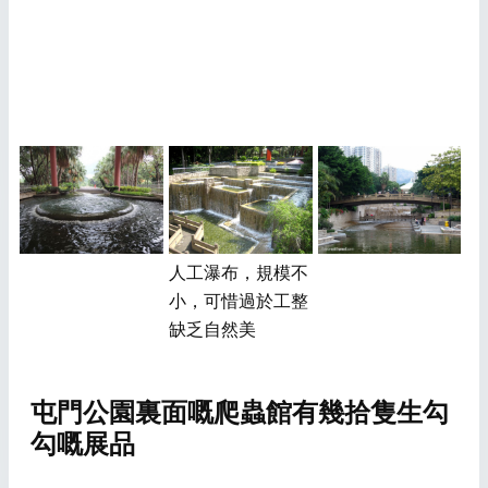
人工瀑布，規模不
小，可惜過於工整
缺乏自然美
屯門公園裏面嘅爬蟲館有幾拾隻生勾
勾嘅展品