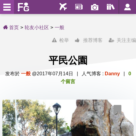
首页
轮友小社区
一般
检举
推荐博客
关注主编
平民公園
发布於
一般
@2017年07月14日 | 人气博客 :
Danny
|
0
个留言