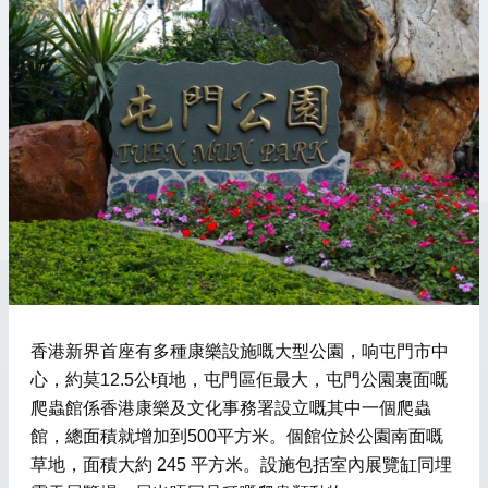
香港新界首座有多種康樂設施嘅大型公園，响屯門市中
心，約莫12.5公頃地，屯門區佢最大，屯門公園裏面嘅
爬蟲館係香港康樂及文化事務署設立嘅其中一個爬蟲
館，總面積就增加到500平方米。個館位於公園南面嘅
草地，面積大約 245 平方米。設施包括室內展覽缸同埋