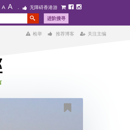
A
A
无障碍香港游
进阶搜寻
检举
推荐博客
关注主编
徑
言