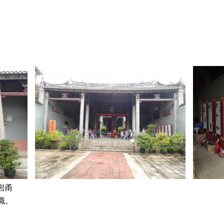
岩甬
職。