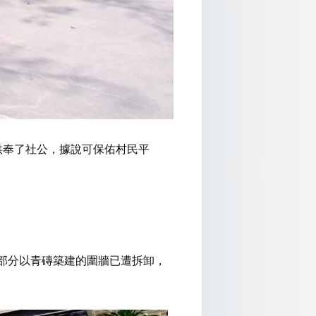
供奉了社公，據說可保佑村民平
然部分以青磚築建的圍牆已遭拆卸，