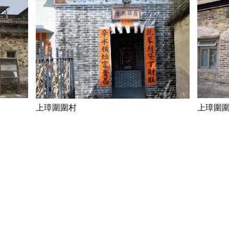
上璋圍圍村
上璋圍