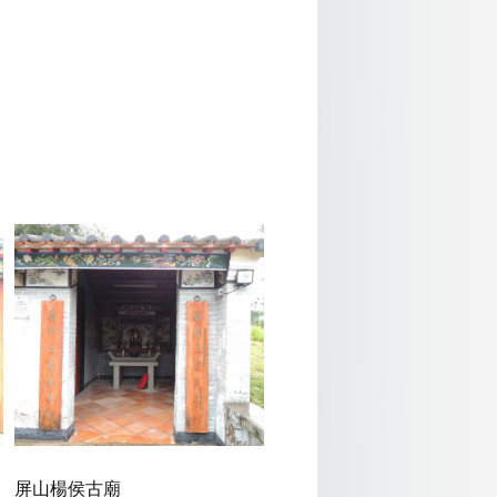
屏山楊侯古廟