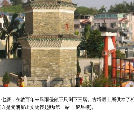
有七層，在數百年來風雨侵蝕下只剩下三層。古塔最上層供奉了
亦是元朗屏出文物徑起點(第一站： 聚星樓)。