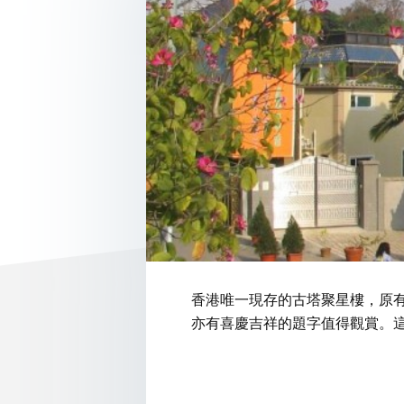
香港唯一現存的古塔聚星樓，原
亦有喜慶吉祥的題字值得觀賞。這