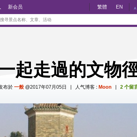
入
新会员
繁體
EN
A
一起走過的文物
发布於
一般
@2017年07月05日 | 人气博客 :
Moon
|
2 个留