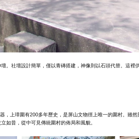
神壇。社壇設計簡單，僅以青磚搭建，神像則以石頭代替。這裡
的玉器，上璋圍有200多年歷史，是屏山文物徑上唯一的圍村。雖
屹立如昔，從中可見傳統圍村的佈局和風貌。