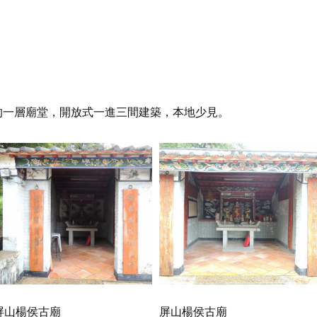
的一層廟堂，開放式一進三間建築，本地少見。
屏山楊侯古廟
屏山楊侯古廟