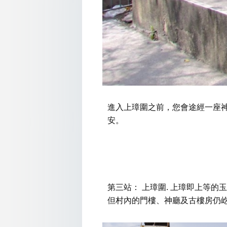
進入上璋圍之前，您會途經一座
安。
第三站： 上璋圍. 上璋即上等
但村內的門樓、神廳及古樓房仍