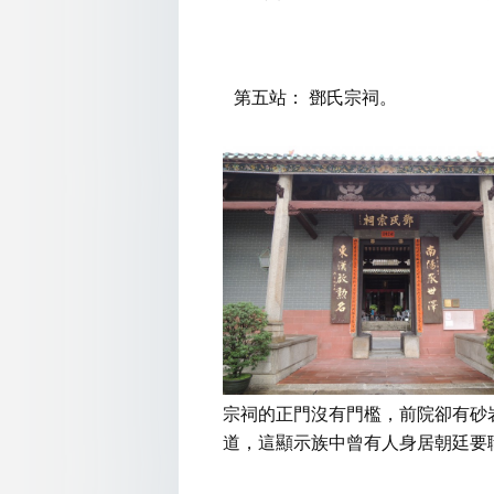
第五站： 鄧氏宗祠。
宗祠的正門沒有門檻，前院卻有砂
道，這顯示族中曾有人身居朝廷要