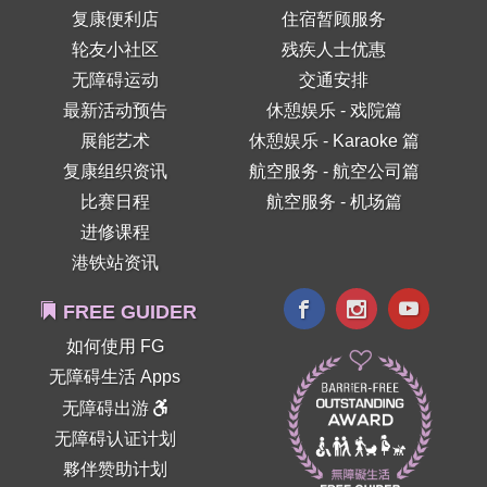
复康便利店
住宿暂顾服务
轮友小社区
残疾人士优惠
无障碍运动
交通安排
最新活动预告
休憩娱乐 - 戏院篇
展能艺术
休憩娱乐 - Karaoke 篇
复康组织资讯
航空服务 - 航空公司篇
比赛日程
航空服务 - 机场篇
进修课程
港铁站资讯
FREE GUIDER
如何使用 FG
无障碍生活 Apps
无障碍出游
无障碍认证计划
夥伴赞助计划