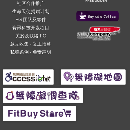
社区合作推广
生命天使捐赠计划
FG 团队及夥伴
资讯科技开发项目
关於及联络 FG
意见收集
-
义工招募
私稳条例
-
免责声明