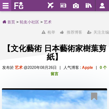
首页
轮友小社区
艺术
检举
推荐博客
关注主编
【文化藝術 日本藝術家樹葉剪
紙】
发布於
艺术
@2020年08月26日 | 人气博客 :
Apple
|
0 个
留言