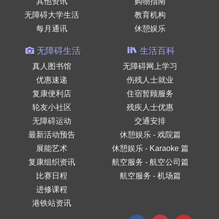
其他资讯
购物指南
无障碍大学生活
教育机构
每月通讯
休憩娱乐
无障碍生活
生活百科
真人图书馆
无障碍网上学习
优惠速递
伤残人士就业
复康便利店
住宿暂顾服务
轮友小社区
残疾人士优惠
无障碍运动
交通安排
最新活动预告
休憩娱乐 - 戏院篇
展能艺术
休憩娱乐 - Karaoke 篇
复康组织资讯
航空服务 - 航空公司篇
比赛日程
航空服务 - 机场篇
进修课程
港铁站资讯