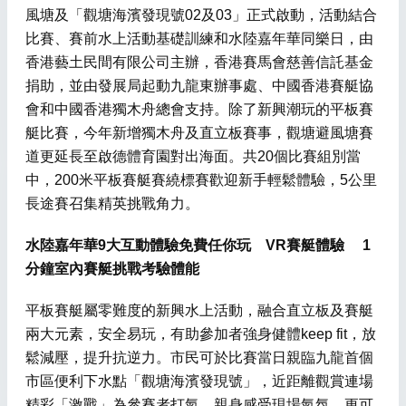
風塘及「觀塘海濱發現號02及03」正式啟動，活動結合
比賽、賽前水上活動基礎訓練和水陸嘉年華同樂日，由
香港藝土民間有限公司主辦，香港賽馬會慈善信託基金
捐助，並由發展局起動九龍東辦事處、中國香港賽艇協
會和中國香港獨木舟總會支持。除了新興潮玩的平板賽
艇比賽，今年新增獨木舟及直立板賽事，觀塘避風塘賽
道更延長至啟德體育園對出海面。共20個比賽組別當
中，200米平板賽艇賽繞標賽歡迎新手輕鬆體驗，5公里
長途賽召集精英挑戰角力。
水陸嘉年華9大互動體驗免費任你玩 VR賽艇體驗 1
分鐘室內賽艇挑戰考驗體能
平板賽艇屬零難度的新興水上活動，融合直立板及賽艇
兩大元素，安全易玩，有助參加者強身健體keep fit，放
鬆減壓，提升抗逆力。市民可於比賽當日親臨九龍首個
市區便利下水點「觀塘海濱發現號」，近距離觀賞連場
精彩「激戰」為參賽者打氣，親身感受現場氣氛，更可