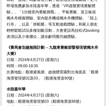
即場免費參加水陸嘉年華，透過「VR虛擬實境賽艇體
驗」、「1分鐘室內賽艇挑戰」、平板賽艇、直立板或
獨木舟模擬體驗、室內龍舟機或獨木舟機體驗、「陸上
行舟」，以及「拼船樂」等互動遊戲體驗，和家人朋友
輕輕鬆鬆試玩多種划艇活動，大會更設馬拉松式busking
表演以及小食攤位，讓全齡同樂共融體驗。
《賽馬會划越無限計劃 ─ 九龍東賽艇節暨發現號獨木舟
大賽》
日期：2024年4月27日 (星期六)
時間：09:00-18:30
比賽地點：觀塘避風塘、啟德體育園對出海面及 「觀塘
海濱發現號02及03」（觀塘海濱道90號）
水陸嘉年華
日期：2024年4月27日 (星期六)
地點：觀塘海濱發現號03（觀塘海濱道86號）