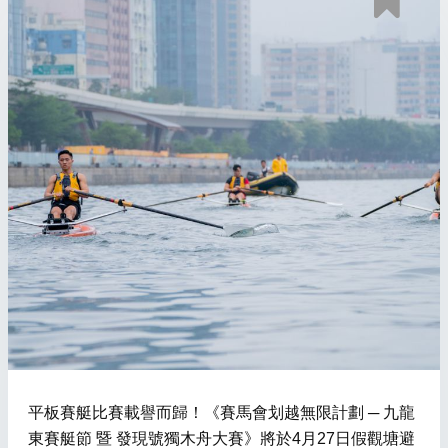
平板賽艇比賽載譽而歸！《賽馬會划越無限計劃 ─ 九龍
東賽艇節 暨 發現號獨木舟大賽》將於4月27日假觀塘避