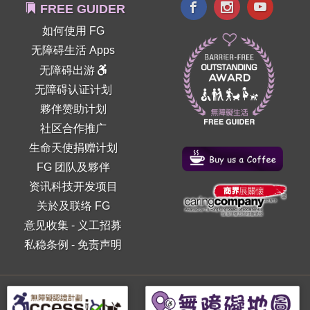
FREE GUIDER
如何使用 FG
无障碍生活 Apps
无障碍出游
无障碍认证计划
夥伴赞助计划
社区合作推广
生命天使捐赠计划
FG 团队及夥伴
资讯科技开发项目
关於及联络 FG
意见收集
-
义工招募
私稳条例
-
免责声明