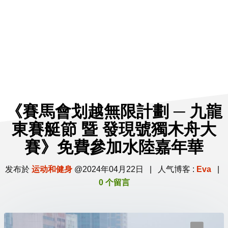
检举
推荐博客
关注主编
《賽馬會划越無限計劃 ─ 九龍
東賽艇節 暨 發現號獨木舟大
賽》
免費參加水陸嘉年華
发布於
运动和健身
@2024年04月22日 | 人气博客 :
Eva
|
0 个留言