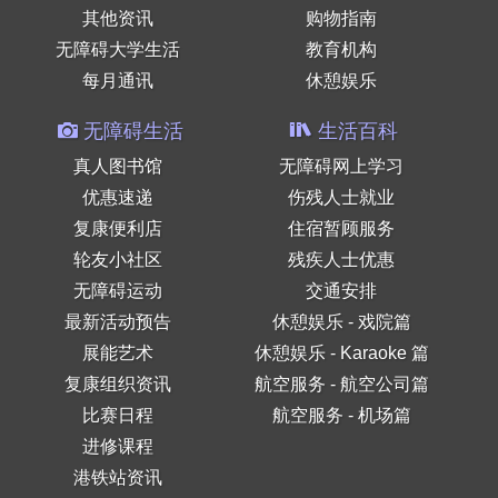
其他资讯
购物指南
无障碍大学生活
教育机构
每月通讯
休憩娱乐
无障碍生活
生活百科
真人图书馆
无障碍网上学习
优惠速递
伤残人士就业
复康便利店
住宿暂顾服务
轮友小社区
残疾人士优惠
无障碍运动
交通安排
最新活动预告
休憩娱乐 - 戏院篇
展能艺术
休憩娱乐 - Karaoke 篇
复康组织资讯
航空服务 - 航空公司篇
比赛日程
航空服务 - 机场篇
进修课程
港铁站资讯