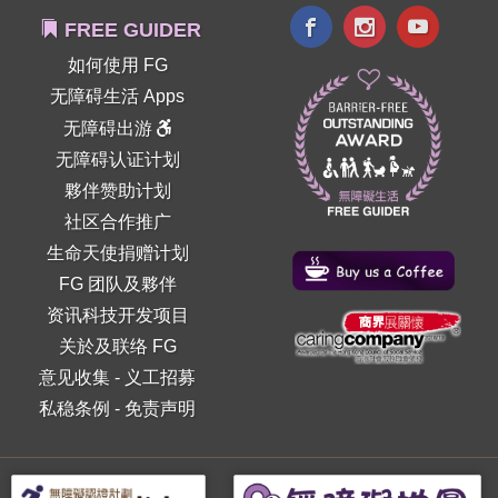
FREE GUIDER
如何使用 FG
无障碍生活 Apps
无障碍出游
无障碍认证计划
夥伴赞助计划
社区合作推广
生命天使捐赠计划
FG 团队及夥伴
资讯科技开发项目
关於及联络 FG
意见收集
-
义工招募
私稳条例
-
免责声明