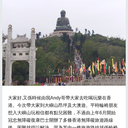
大家好,又係時候由我Andy哥帶大家去吃喝玩樂在香
港。今次帶大家到大嶼山昂坪及大澳遊。平時輪椅朋友
想入大嶼山玩相信都有點兒困難，不過由上年6月開始
冠忠無障礙復康巴士開辦了多條香港無障礙旅遊路線
後，困難就得以解決。因為其中一條旅遊路線就係輪椅