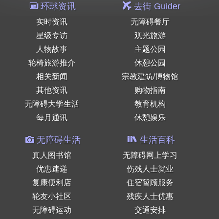
环球资讯
去街 Guider
实时资讯
无障碍餐厅
星级专访
观光旅游
人物故事
主题公园
轮椅旅游推介
休憩公园
相关新闻
宗教建筑/博物馆
其他资讯
购物指南
无障碍大学生活
教育机构
每月通讯
休憩娱乐
无障碍生活
生活百科
真人图书馆
无障碍网上学习
优惠速递
伤残人士就业
复康便利店
住宿暂顾服务
轮友小社区
残疾人士优惠
无障碍运动
交通安排