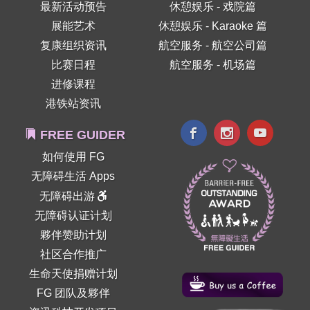
最新活动预告
休憩娱乐 - 戏院篇
展能艺术
休憩娱乐 - Karaoke 篇
复康组织资讯
航空服务 - 航空公司篇
比赛日程
航空服务 - 机场篇
进修课程
港铁站资讯
FREE GUIDER
如何使用 FG
无障碍生活 Apps
无障碍出游
无障碍认证计划
夥伴赞助计划
社区合作推广
生命天使捐赠计划
FG 团队及夥伴