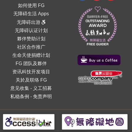
如何使用 FG
无障碍生活 Apps
无障碍出游
无障碍认证计划
夥伴赞助计划
社区合作推广
生命天使捐赠计划
FG 团队及夥伴
资讯科技开发项目
关於及联络 FG
意见收集
-
义工招募
私稳条例
-
免责声明