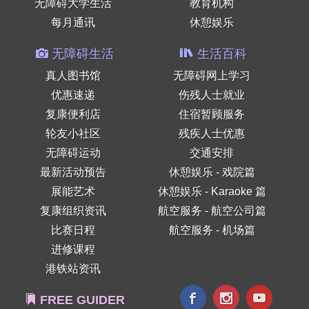
无障碍大学生活
教育机构
每月通讯
休憩娱乐
无障碍生活
生活百科
真人图书馆
无障碍网上学习
优惠速递
伤残人士就业
复康便利店
住宿暂顾服务
轮友小社区
残疾人士优惠
无障碍运动
交通安排
最新活动预告
休憩娱乐 - 戏院篇
展能艺术
休憩娱乐 - Karaoke 篇
复康组织资讯
航空服务 - 航空公司篇
比赛日程
航空服务 - 机场篇
进修课程
港铁站资讯
FREE GUIDER