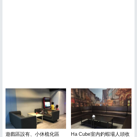
遊戲區設有、小休梳化區
Ha Cube室內釣蝦場人頭收