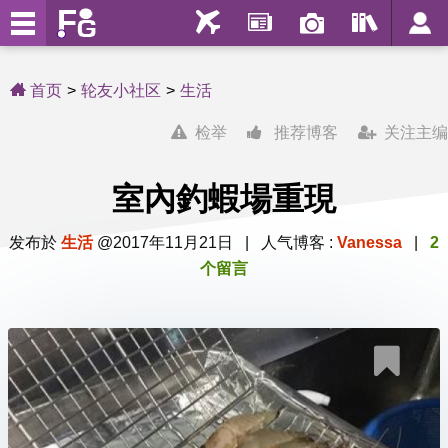
首页
轮友小社区
生活
检举
推荐博客
关注主编
室內釣蝦場重現
发布於
生活
@2017年11月21日 | 人气博客 :
Vanessa
|
2
个留言