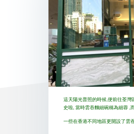
這天陽光普照的時候,便前往荃灣
當時
細碗稱為細蓉 ,
史啦,
雲吞麵
一些在香港不同地區更開設了
雲