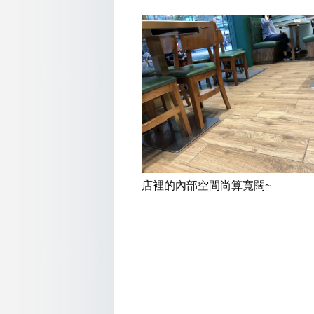
店裡的內部空間尚算寬闊~