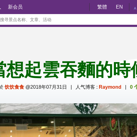
入
新会员
繁體
EN
A
當想起雲吞麵的時
於
饮饮食食
@2018年07月31日 | 人气博客 :
Raymond
|
0