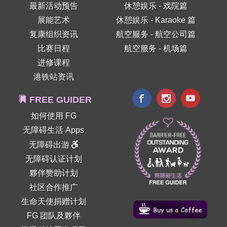
最新活动预告
休憩娱乐 - 戏院篇
展能艺术
休憩娱乐 - Karaoke 篇
复康组织资讯
航空服务 - 航空公司篇
比赛日程
航空服务 - 机场篇
进修课程
港铁站资讯
FREE GUIDER
如何使用 FG
无障碍生活 Apps
无障碍出游
无障碍认证计划
夥伴赞助计划
社区合作推广
生命天使捐赠计划
FG 团队及夥伴