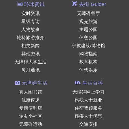
环球资讯
去街 Guider
实时资讯
无障碍餐厅
星级专访
观光旅游
人物故事
主题公园
轮椅旅游推介
休憩公园
相关新闻
宗教建筑/博物馆
其他资讯
购物指南
无障碍大学生活
教育机构
每月通讯
休憩娱乐
无障碍生活
生活百科
真人图书馆
无障碍网上学习
优惠速递
伤残人士就业
复康便利店
住宿暂顾服务
轮友小社区
残疾人士优惠
无障碍运动
交通安排