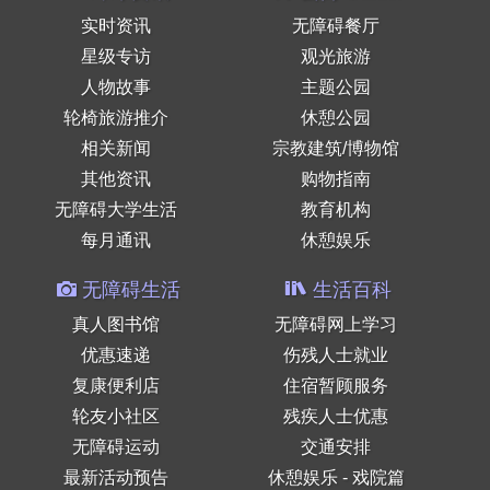
实时资讯
无障碍餐厅
星级专访
观光旅游
人物故事
主题公园
轮椅旅游推介
休憩公园
相关新闻
宗教建筑/博物馆
其他资讯
购物指南
无障碍大学生活
教育机构
每月通讯
休憩娱乐
无障碍生活
生活百科
真人图书馆
无障碍网上学习
优惠速递
伤残人士就业
复康便利店
住宿暂顾服务
轮友小社区
残疾人士优惠
无障碍运动
交通安排
最新活动预告
休憩娱乐 - 戏院篇