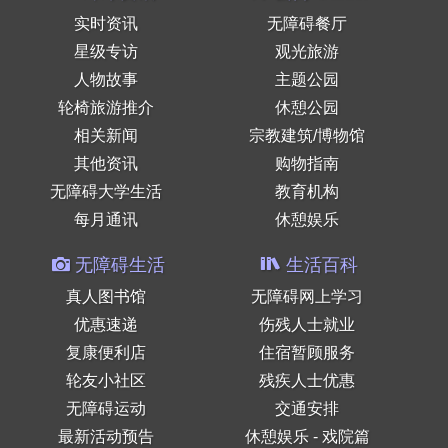
实时资讯
无障碍餐厅
星级专访
观光旅游
人物故事
主题公园
轮椅旅游推介
休憩公园
相关新闻
宗教建筑/博物馆
其他资讯
购物指南
无障碍大学生活
教育机构
每月通讯
休憩娱乐
无障碍生活
生活百科
真人图书馆
无障碍网上学习
优惠速递
伤残人士就业
复康便利店
住宿暂顾服务
轮友小社区
残疾人士优惠
无障碍运动
交通安排
最新活动预告
休憩娱乐 - 戏院篇