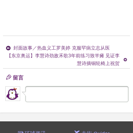
封面故事／热血义工罗美婷 克服罕病立志从医
【东京奥运】李慧诗劲敌禾歌3年前练习致半瘫 见证李
慧诗摘铜轮椅上祝贺
留言