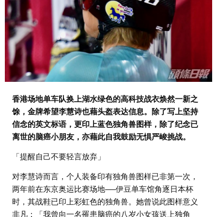
香港场地单车队换上湖水绿色的高科技战衣焕然一新之
馀，金牌希望李慧诗也藉头盔表达信息。除了写上坚持
信念的英文标语，更印上蓝色独角兽图样，除了纪念已
离世的脑癌小朋友，亦藉此自我鼓励无惧严峻挑战。
「提醒自己不要轻言放弃」
对李慧诗而言，个人装备印有独角兽图样已非第一次，
两年前在东京奥运比赛场地──伊豆单车馆角逐日本杯
时，其战鞋已印上彩虹色的独角兽。她曾说此图样意义
非凡：「我曾向一名罹患脑癌的八岁小女孩送上独角