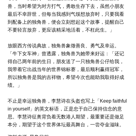
兽，当时希望为对方打气，勇敢生存下去，虽然小朋友
最后不幸辞世，但每当我感到气馁想放弃时，只要我看
到配备上的独角兽，便会立刻想起这个故事，提醒自己
不要轻言放弃，更应该精采地活着，不枉此生。」
放眼西方传说典故，独角兽象徵善良、勇气及幸运。
「牛下女车神」曾透露，独角兽为她带来好运：「还记
得自己两年前的生日，朋友送了一只独角兽公仔给我，
我带着它出战当年的世界锦标赛，最后顺利赢得冠军，
所以独角兽是我的吉祥物，希望今次也能助我取得好成
绩。」
不止是幸运独角兽，李慧诗在头盔也写上「Keep faithful
in yourself」的英文标语，正是忠于自己保持信念的意
思。李慧诗征奥背负着无数港人期望，最重要还是做足
本分，期望于这个世界体坛最高舞台，一尝夺金滋味。