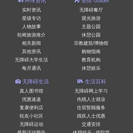
环球资讯
去街 Guider
实时资讯
无障碍餐厅
星级专访
观光旅游
人物故事
主题公园
轮椅旅游推介
休憩公园
相关新闻
宗教建筑/博物馆
其他资讯
购物指南
无障碍大学生活
教育机构
每月通讯
休憩娱乐
无障碍生活
生活百科
真人图书馆
无障碍网上学习
优惠速递
伤残人士就业
复康便利店
住宿暂顾服务
轮友小社区
残疾人士优惠
无障碍运动
交通安排
最新活动预告
休憩娱乐 - 戏院篇