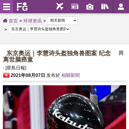
首页
环球资讯
东京奥运｜李慧诗头盔独角兽图案 纪念
离世脑癌童
- [星島日報]
2021年08月07日
发布於
相關新聞