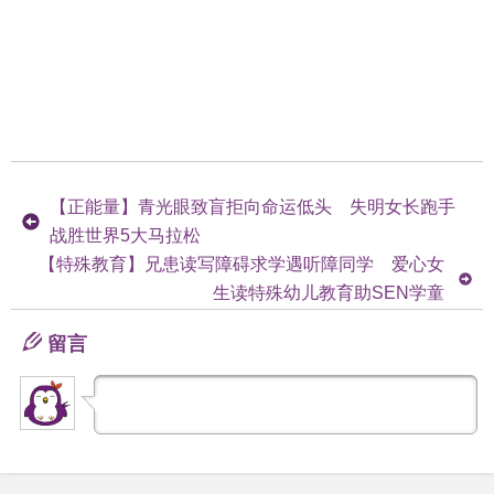
【正能量】青光眼致盲拒向命运低头 失明女长跑手
战胜世界5大马拉松
【特殊教育】兄患读写障碍求学遇听障同学 爱心女
生读特殊幼儿教育助SEN学童
留言