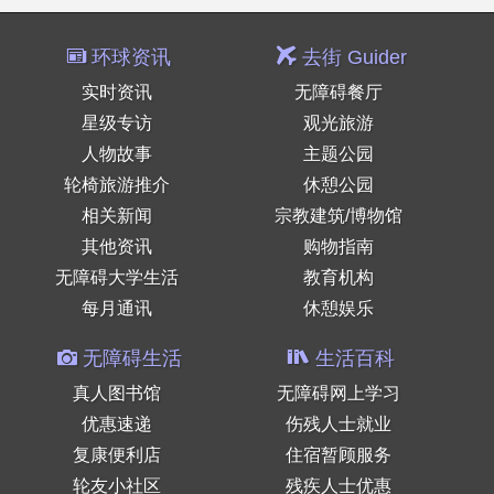
环球资讯
去街 Guider
实时资讯
无障碍餐厅
星级专访
观光旅游
人物故事
主题公园
轮椅旅游推介
休憩公园
相关新闻
宗教建筑/博物馆
其他资讯
购物指南
无障碍大学生活
教育机构
每月通讯
休憩娱乐
无障碍生活
生活百科
真人图书馆
无障碍网上学习
优惠速递
伤残人士就业
复康便利店
住宿暂顾服务
轮友小社区
残疾人士优惠