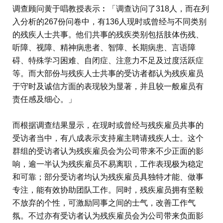
调查顾问黄于唱教授表示︰「调查访问了318人，而在列
入分析的267份问卷中，有136人现时或曾经与不同类别
的残疾人士共事。他们共事的残疾类别包括肢体伤残、
听障、视障、精神病患者、智障、长期病患、言语障
碍、特殊学习困难、自闭症、注意力不足及过度活跃症
等。而大部份与残疾人士共事的受访者都认为残疾雇员
于守时及诚信方面的表现较为显著，并且较一般雇员有
责任感及细心。」
而根据调查结果显示，在现时或曾经与残疾雇员共事的
受访者当中，有八成表示支持雇主聘请残疾人士。这个
群组的受访者认为残疾雇员会为公司带来不少正面的影
响，逾一半认为残疾雇员不易离职，工作表现极为稳定
和可靠；部分受访者均认为残疾雇员具独特才能、做事
专注，能有效协助团队工作。同时，残疾雇员拥有坚毅
不放弃的个性，可激励同事之间的士气，改善工作气
氛。不过亦有受访者认为残疾雇员会为公司带来负面影