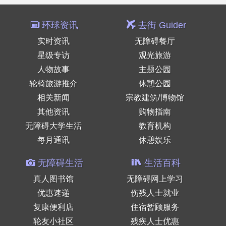
环球资讯
去街 Guider
实时资讯
无障碍餐厅
星级专访
观光旅游
人物故事
主题公园
轮椅旅游推介
休憩公园
相关新闻
宗教建筑/博物馆
其他资讯
购物指南
无障碍大学生活
教育机构
每月通讯
休憩娱乐
无障碍生活
生活百科
真人图书馆
无障碍网上学习
优惠速递
伤残人士就业
复康便利店
住宿暂顾服务
轮友小社区
残疾人士优惠