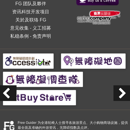
FG 团队及夥伴
资讯科技开发项目
关於及联络 FG
意见收集
-
义工招募
私稳条例
-
免责声明
Free Guider 为全港轮椅人士搜寻各旅游景点、大小购物商场设施，提供
最全面及准确的外游资讯，无障碍指数及点评。