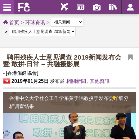
首页
环球资讯
聘用残疾人士意见调查 2019新闻发布会
暨 敢拼‧日常 – 共融摄影展
- [香港傷健協會]
2019年01月25日
发布於
相關新聞
,
其他資訊
香港中文大学社会工作学系黄于唱教授于发布会详细分
1
2
3
4
析调查结果