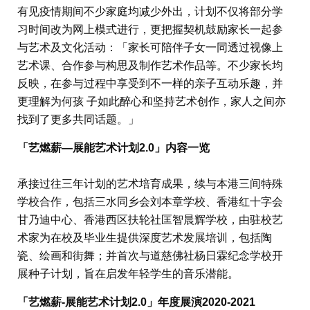
有见疫情期间不少家庭均减少外出，计划不仅将部分学
习时间改为网上模式进行，更把握契机鼓励家长一起参
与艺术及文化活动：「家长可陪伴子女一同透过视像上
艺术课、合作参与构思及制作艺术作品等。不少家长均
反映，在参与过程中享受到不一样的亲子互动乐趣，并
更理解为何孩 子如此醉心和坚持艺术创作，家人之间亦
找到了更多共同话题。」
「艺燃薪—展能艺术计划2.0」内容一览
承接过往三年计划的艺术培育成果，续与本港三间特殊
学校合作，包括三水同乡会刘本章学校、香港红十字会
甘乃迪中心、香港西区扶轮社匡智晨辉学校，由驻校艺
术家为在校及毕业生提供深度艺术发展培训，包括陶
瓷、绘画和街舞；并首次与道慈佛社杨日霖纪念学校开
展种子计划，旨在启发年轻学生的音乐潜能。
「艺燃薪-展能艺术计划2.0」年度展演2020-2021