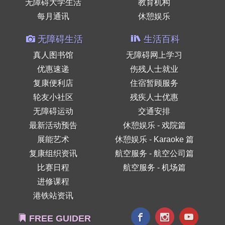
无障碍大学生活
教育机构
每月通讯
休憩娱乐
无障碍生活
生活百科
真人图书馆
无障碍网上学习
优惠速递
伤残人士就业
复康便利店
住宿暂顾服务
轮友小社区
残疾人士优惠
无障碍运动
交通安排
最新活动预告
休憩娱乐 - 戏院篇
展能艺术
休憩娱乐 - Karaoke 篇
复康组织资讯
航空服务 - 航空公司篇
比赛日程
航空服务 - 机场篇
进修课程
港铁站资讯
FREE GUIDER