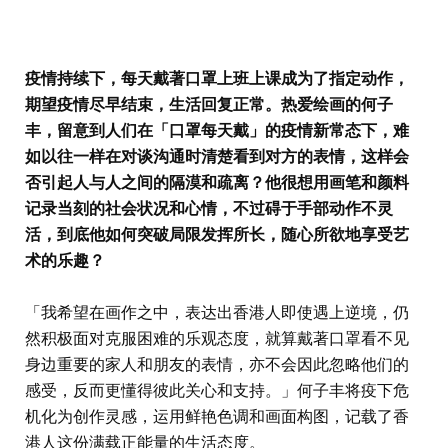
疫情持续下，每天戴著口罩上班上课成为了指定动作，
期望疫情尽早结束，生活回复正常。热爱绘画的何子
丰，留意到人们在「口罩每天戴」的疫情新常态下，难
如以往一样在对谈沟通时清楚看到对方的表情，这样会
否引起人与人之间的隔漠和疏离？他很想用画笔和颜料
记录当刻的社会状况和心情，不过碍于手部动作不灵
活，到底他如何突破局限发挥所长，随心所欲地享受艺
术的乐趣？
「我希望在画作之中，表达出香港人即使遇上逆境，仍
然积极面对克服困难的乐观态度，就算戴著口罩看不见
身边重要的家人和朋友的表情，亦不会因此忽略他们的
感受，反而更懂得彼此关心和支持。」何子丰将疫下危
机化为创作灵感，运用鲜艳色调和画面构图，记载了香
港人这份满载正能量的生活态度。