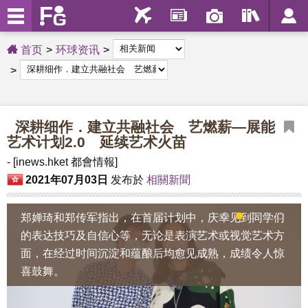
首页
环球资讯
深耕细作．建立共融社会 艺燃薪—展能
艺术计划2.0 延续艺术火苗
- [inews.hket 都會情報]
2021年07月03日
发布於
相關新聞
郑婵琦和郑传军指出，在首届计划中，庆幸见到同学们
1
2
3
4
5
的表达技巧及自信心等，无论是表演艺术或视觉艺术方
面，在经过时间沉淀和蕴酿后均愈见成熟，成绩令人惊
喜鼓舞。