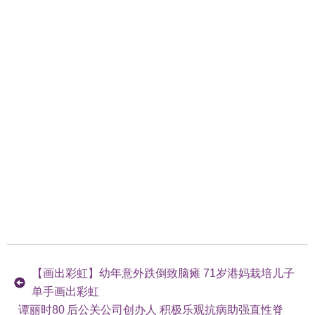
【画出彩虹】幼年意外跌倒致脑瘫 71岁港妈栽培儿子
单手画出彩虹
谭丽时80 后公关公司创办人 积极乐观抗病助强直性脊