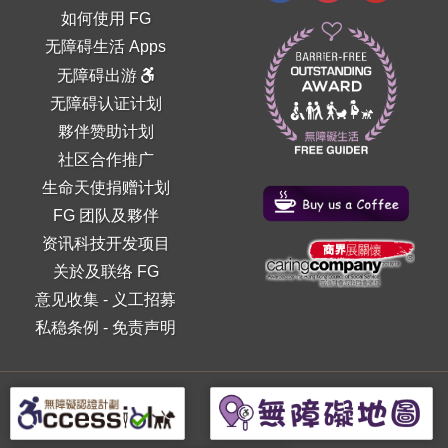
如何使用 FG
无障碍生活 Apps
无障碍出游
无障碍认证计划
夥伴赞助计划
社区合作推广
生命天使捐赠计划
FG 团队及夥伴
资讯科技开发项目
关於及联络 FG
意见收集
-
义工招募
私稳条例
-
免责声明