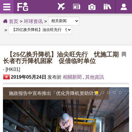
首页
环球资讯
【25亿换升降机】油尖旺先行 忧施工期
长者冇升降机困家 促借临时单位
- [HK01]
2019年05月24日
发布於
相關新聞
,
其他資訊
施政报告中宣布推出「优化升降机资助计划」
1
2
3
4
5
6