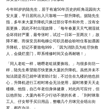
今年80岁的陆先生，居于有逾50年历史的旺角花园街大
安大厦，平日居民出入只靠唯一一部升降机。据陆先生
指，多年来大厦升降机只换过部分零件和外壳，没有全
面更换，因此不时出现故障，「每年春夏天天气潮湿就
会坏得好严重，最夸张时，试过一日坏一至两次！」故
障不断。而保安员和电梯公司职员都会吩咐住客如遇困
升降机，切记不要致电999，「因为消防员为咗尽快救
人，会撬烂度门，即系维修时间又会再耐啲！」
「同人老咗一样，啲嘢老咗就要换啦。」与很多街坊一
样，陆先生希望能尽快更换大厦的升降机。虽然并未不
知法团是否已就申请资助计划，不过住在九楼的他也担
心，升降机进行工程时将会无法使用，届时将要天天走
楼梯。他指，自己年老但身体健康，对此尚可应付，但
以他所知，大厦内有不少行动不便的长者，「到时咪靠
工人、仔女帮手买日用品，整嗰几个月咪完全唔出街
罗，都冇办法。」