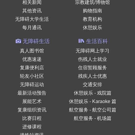
相关新闻
宗教建筑/博物馆
其他资讯
购物指南
无障碍大学生活
教育机构
每月通讯
休憩娱乐
无障碍生活
生活百科
真人图书馆
无障碍网上学习
优惠速递
伤残人士就业
复康便利店
住宿暂顾服务
轮友小社区
残疾人士优惠
无障碍运动
交通安排
最新活动预告
休憩娱乐 - 戏院篇
展能艺术
休憩娱乐 - Karaoke 篇
复康组织资讯
航空服务 - 航空公司篇
比赛日程
航空服务 - 机场篇
进修课程