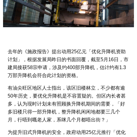
去年的《施政报告》提出动用25亿元「优化升降机资助
计划」，根据发展局昨日的书面回覆，截至5月16日，市
建局接获58宗申请，涉及约400部升降机，估计约有1.3
万部升降机会符合此计划的资格。
有油尖旺区地区人士指出，该区旧楼林立，不少都有逾
50年历史，要优化升降机是不容置疑的。但区内长者甚
多，认为现时计划未有照顾换升降机期间的需要，「好
多旧楼只得一部升降机，整升降机闲闲地都要三几个
月，行唔到嘅老人家，系咪几个月都唔出街？」
为提升旧式升降机的安全，政府动用25亿元推行「优化