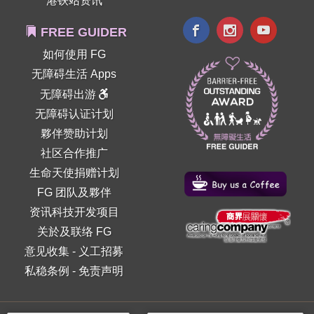
港铁站资讯
FREE GUIDER
如何使用 FG
无障碍生活 Apps
无障碍出游
无障碍认证计划
夥伴赞助计划
社区合作推广
生命天使捐赠计划
FG 团队及夥伴
资讯科技开发项目
关於及联络 FG
意见收集
-
义工招募
私稳条例
-
免责声明