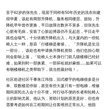
至于62岁的张先生，现居于同样有50年历史的洗衣街建
煌华夏，该处有两部升降机，服务相同楼层。据知，升
降机早年曾作更换，平日故障次数并不算多，但张先生
心脏有毛病，安装了心脏起搏器仍不见起息，平日走平
路也会喘气，十分依赖升降机出入，与大厦内的一些轮
椅人士一样，形容「行楼梯是奢侈」、「升降机是生活
一部分」。该处也有申请换升降机资助，他们也担心期
间会影响上落，「轮椅人士本身行门前几级楼梯已经好
难，如果到时一部换紧、一部坏咗就好麻烦......如果可以
有啲楼梯机之类帮助下，就当然最好啦！」
社区前进社区干事朱江玮指，旧式楼宇的电梯很多是分
单、双数楼层停留，甚至有些大厦只有一部电梯，维修
期间居民出入会十分不便，对行动不便的长者和轮椅人
士的影响尤甚。他认为，资助计划的原意是好，但也有
需要考虑如何在工程期间让住客维持正常出入。他指