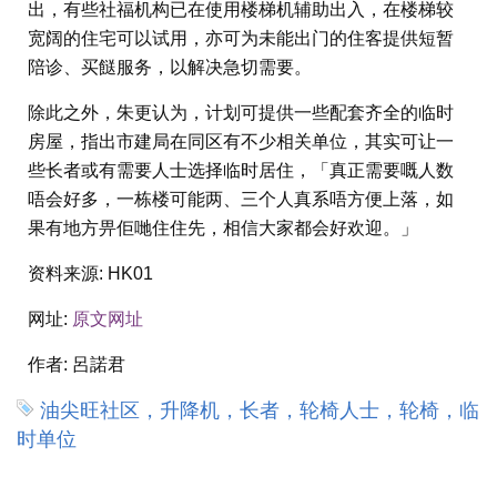
出，有些社福机构已在使用楼梯机辅助出入，在楼梯较
宽阔的住宅可以试用，亦可为未能出门的住客提供短暂
陪诊、买餸服务，以解决急切需要。
除此之外，朱更认为，计划可提供一些配套齐全的临时
房屋，指出市建局在同区有不少相关单位，其实可让一
些长者或有需要人士选择临时居住，「真正需要嘅人数
唔会好多，一栋楼可能两、三个人真系唔方便上落，如
果有地方畀佢哋住住先，相信大家都会好欢迎。」
资料来源:
HK01
网址:
原文网址
作者:
呂諾君
油尖旺社区，升降机，长者，轮椅人士，轮椅，临
时单位