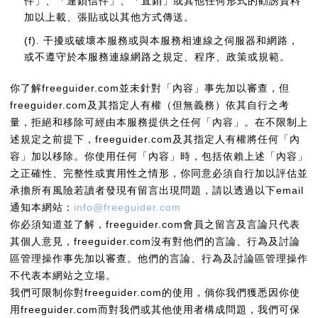
件」、「連鎖信件」、「直銷」或其他任何形式的勸誘資料
加以上載、張貼或以其他方式傳送。
(f). 干擾或破壞本服務或與本服務相連線之伺服器和網路，
或不遵守於本服務連線網路之規定、程序、政策或規範。
你了解freeguider.com並未針對「內容」事先加以審查，但
freeguider.com及其指定人有權（但無義務）依其自行之考
量，拒絕和移除可經由本服務提供之任何「內容」。在不限制上
述規定之前提下，freeguider.com及其指定人有權將任何「內
容」加以移除。你使用任何「內容」時，包括依賴上述「內容」
之正確性、完整性或實用性之情形，你同意必須自行加以評估並
承擔所有風險若讀者發現有留言出現問題，請以透過以下email
通知本網站：
info@freeguider.com
你必須知道並了解，freeguider.com會員之留言及言論只代表
其個人意見，freeguider.com沒有對他們的言論、行為及討論
區管理操作事先加以審查。他們的言論、行為及討論區管理操作
不代表本網站之立場。
我們可限制你對freeguider.com的使用，倘你我們獲悉因你使
用freeguider.com而對我們或其他使用者構成問題，我們可保