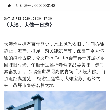
活动编号 : 0000000148
SAT, 15 FEB 2020 , 08:30 - 17:30
《大澳、大佛一日游》
大澳渔村拥有百年歷史，水上风光依旧，时间彷彿
静止，海产、棚屋、殖民建筑等等，保留了令人怀
缅的纯朴古貌，今次FreeGuider会带你一齐游水乡
回味旧时光。午膳于宝莲禅寺斋堂品尝美味「佛门
素斋宴」， 亲临全世界最高的青铜「天坛大佛」山
顶近距离游览 ，畅游宝莲禅寺大雄宝殿、心经简
林、昂坪市集等名胜之地。