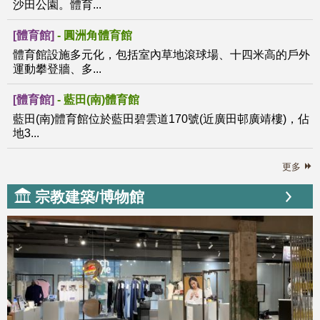
沙田公園。體育...
[體育館]
-
圓洲角體育館
體育館設施多元化，包括室內草地滾球場、十四米高的戶外
運動攀登牆、多...
[體育館]
-
藍田(南)體育館
藍田(南)體育館位於藍田碧雲道170號(近廣田邨廣靖樓)，佔
地3...
更多
宗教建築/博物館