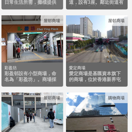
日常生活所需，攤檔提供
道，設有3座。鄰近街道有
一應俱全的貨品，包括新...
康寧道，觀塘道還有牛頭...
屋邨商場
屋邨商場
彩盈坊
愛定商場
彩盈邨設有小型商場，命
愛定商場是基匯資本旗下
名為「彩盈坊」。商場採
的商場，位於香港新界屯
用街舖式設計，並無裝設...
門區屯門鄉事會路兩旁，...
屋邨商場
購物商場