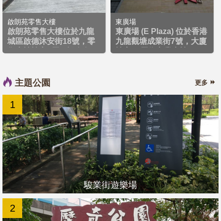
啟朗苑零售大樓
東廣場
啟朗苑零售大樓位於九龍
東廣場 (E Plaza) 位於香港
城區啟德沐安街18號，零
九龍觀塘成業街7號，大廈
售大樓樓高2層，設有各
樓高36層為商業大樓，
類...
地...
主題公園
更多
1
駿業街遊樂場
2