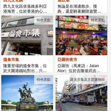
西九文化區
迪欣湖
西九文化區坐落維多利亞
無論是在湖邊散步、慢
港海旁，位於香港的心臟
跑，還是騎著腳踏遊覽車
地帶。文...
在湖邊遊覽...
特色景點
特色景點
搵食市集
亞羅街夜市
隆重登場的搵食市集，位
亞羅街（馬來語：Jalan
於大圍港鐵站對出，只約1
Alor）位於吉隆坡武吉免
分鐘步程...
登的西部，是...
特色景點
露天市集及主題購物街