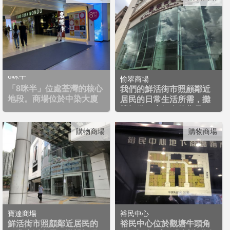
8咪半
愉翠商場
「8咪半」位處荃灣的核心
我們的鮮活街市照顧鄰近
地段。商場位於中染大廈
居民的日常生活所需，攤
內，集休閒健體、餐飲娛...
檔提供一應俱全的貨品，...
購物商場
購物商場
寶達商場
裕民中心
鮮活街市照顧鄰近居民的
裕民中心位於觀塘牛頭角