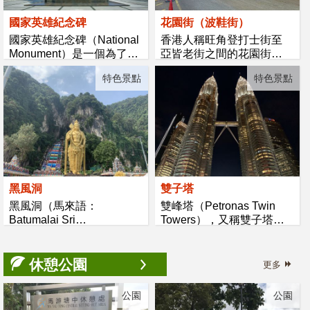
國家英雄紀念碑
花園街（波鞋街）
國家英雄紀念碑（National
香港人稱旺角登打士街至
Monument）是一個為了紀
亞皆老街之間的花園街為
念二戰和在馬...
「波鞋街...
特色景點
特色景點
黑風洞
雙子塔
黑風洞（馬來語：
雙峰塔（Petronas Twin
Batumalai Sri
Towers），又稱雙子塔、
Subramaniar Swamy
雙子星塔、國家石...
Devasthanam）是個擁...
休憩公園
更多
公園
公園