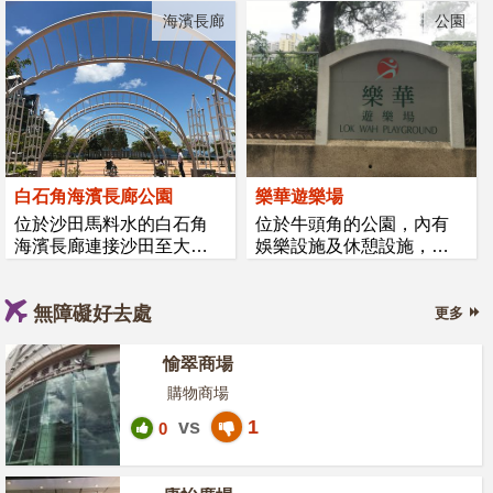
海濱長廊
公園
白石角海濱長廊公園
樂華遊樂場
位於沙田馬料水的白石角
位於牛頭角的公園，內有
海濱長廊連接沙田至大埔
娛樂設施及休憩設施，包
的單車徑...
括兒童遊...
無障礙好去處
更多
愉翠商場
購物商場
vs
1
0