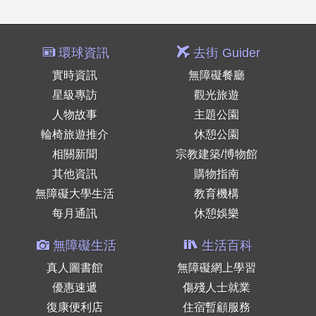
環球資訊
去街 Guider
實時資訊
無障礙餐廳
星級專訪
觀光旅遊
人物故事
主題公園
輪椅旅遊推介
休憩公園
相關新聞
宗教建築/博物館
其他資訊
購物指南
無障礙大學生活
教育機構
每月通訊
休憩娛樂
無障礙生活
生活百科
真人圖書館
無障礙網上學習
優惠速遞
傷殘人士就業
復康便利店
住宿暫顧服務