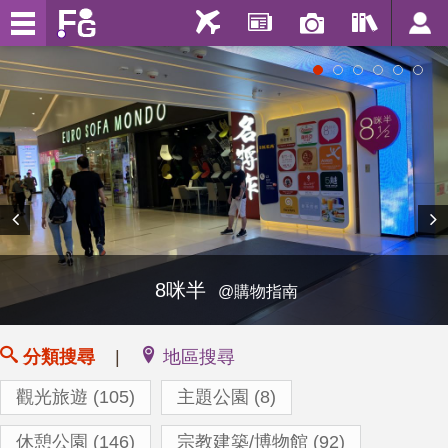
1
2
3
4
5
6
CHAT
@宗教建築/博物館
分類搜尋
|
地區搜尋
觀光旅遊 (105)
主題公園 (8)
休憩公園 (146)
宗教建築/博物館 (92)