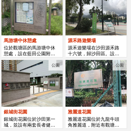
馬游塘中休憩處
源禾路遊樂場
位於觀塘區的馬游塘中休
源禾遊樂場在沙田源禾路
憩處，設在藍田公園附
十六號，歸沙田區。設施
近，休憩處...
有籃球場...
公園
公園
銀城街花園
雅麗道花園
銀城街花園位於沙田第一
雅麗道花園位於九龍牛頭
城，並設有兩套長者健體
角雅麗道，附近有觀塘
設施;...
（雅麗道）...