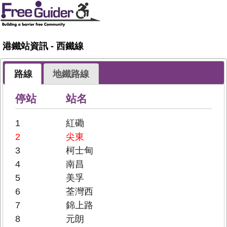
港鐵站資訊 - 西鐵線
路線
地鐵路線
停站
站名
1
紅磡
2
尖東
3
柯士甸
4
南昌
5
美孚
6
荃灣西
7
錦上路
8
元朗