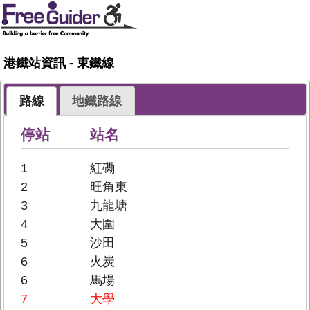
港鐵站資訊 - 東鐵線
路線
地鐵路線
停站
站名
1
紅磡
2
旺角東
3
九龍塘
4
大圍
5
沙田
6
火炭
6
馬場
7
大學