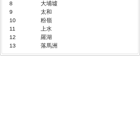
8
大埔墟
9
太和
10
粉嶺
11
上水
12
羅湖
13
落馬洲