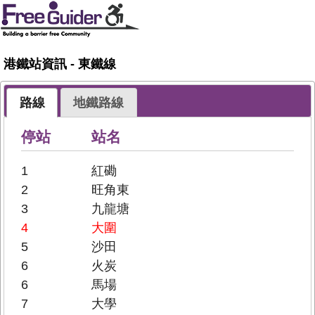
港鐵站資訊 - 東鐵線
路線
地鐵路線
停站
站名
1
紅磡
2
旺角東
3
九龍塘
4
大圍
5
沙田
6
火炭
6
馬場
7
大學