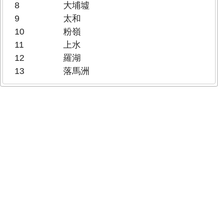
8
大埔墟
9
太和
10
粉嶺
11
上水
12
羅湖
13
落馬洲