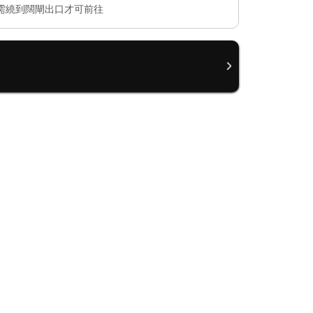
需繞到闊閘出口才可前往