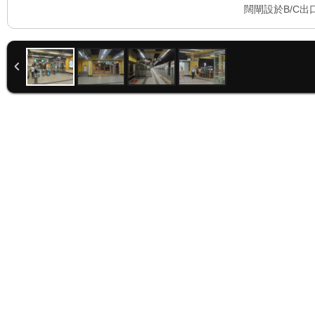
闊閘設於B/C出