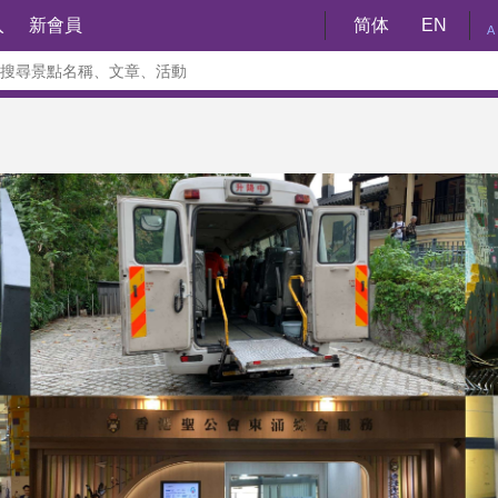
入
新會員
简体
EN
A