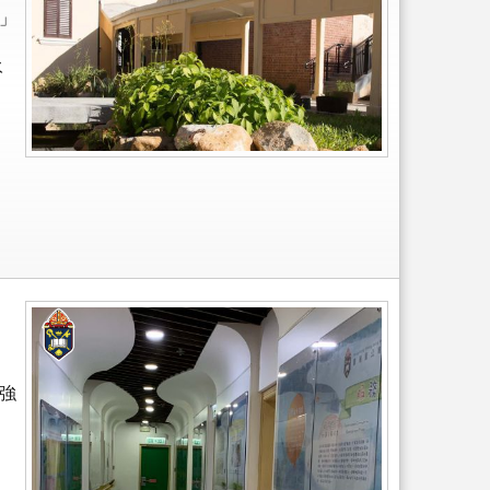
」
永
強