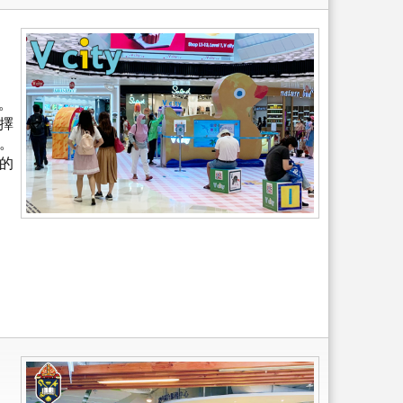
。
擇
。
的