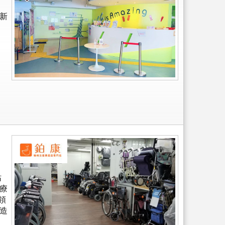
新
站
療
領
造