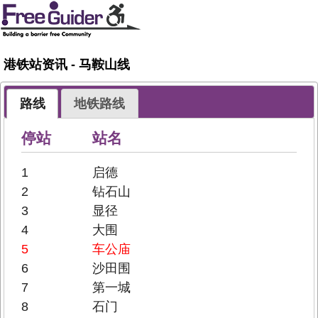
港铁站资讯 - 马鞍山线
路线
地铁路线
停站
站名
1
启德
2
钻石山
3
显径
4
大围
5
车公庙
6
沙田围
7
第一城
8
石门