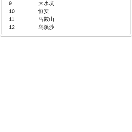
9
大水坑
10
恒安
11
马鞍山
12
乌溪沙