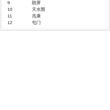
9
朗屏
10
天水围
11
兆康
12
屯门