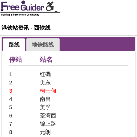
港铁站资讯 - 西铁线
路线
地铁路线
停站
站名
1
红磡
2
尖东
3
柯士甸
4
南昌
5
美孚
6
荃湾西
7
锦上路
8
元朗