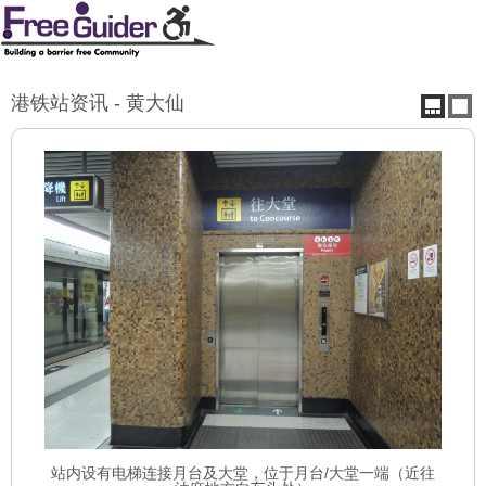
港铁站资讯 - 黄大仙
站内设有电梯连接月台及大堂，位于月台/大堂一端（近往